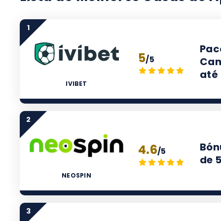
1
Pac
5
/5
Cam
até
IVIBET
2
Bón
4.6
/5
de 
NEOSPIN
3