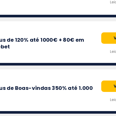
Lei
us de 120% até 1000€ + 80€ em
ebet
Lei
us de Boas-vindas 350% até 1.000
Lei