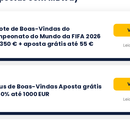
ote de Boas-Vindas do
peonato do Mundo da FIFA 2026
 350 € + aposta grátis até 55 €
Lei
us de Boas-Vindas Aposta grátis
50% até 1000 EUR
Lei