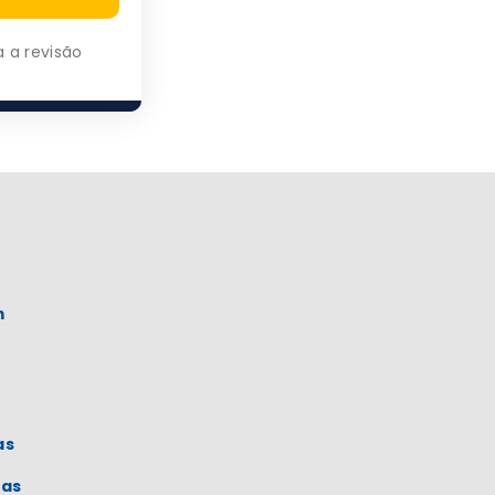
a a revisão
m
as
tas