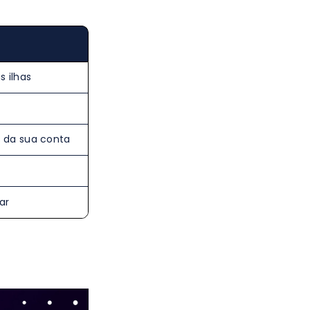
s ilhas
s da sua conta
ar