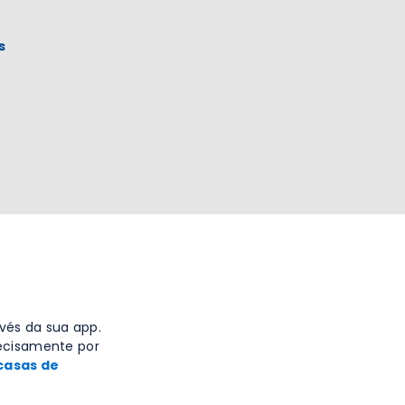
s
vés da sua app.
recisamente por
casas de