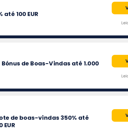
% até 100 EUR
Lei
 Bónus de Boas-Vindas até 1.000
Lei
ote de boas-vindas 350% até
0 EUR