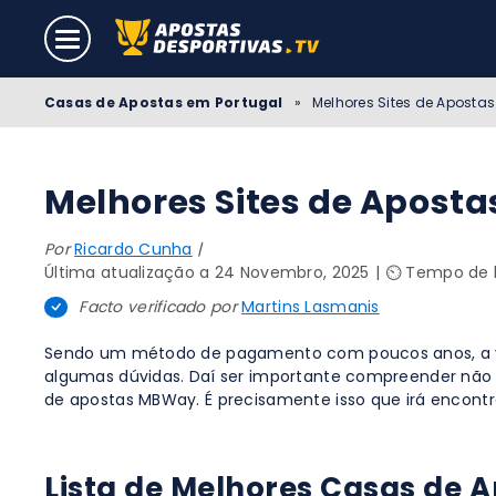
Casas de Apostas em Portugal
»
Melhores Sites de Apost
Melhores Sites de Apost
Por
Ricardo Cunha
|
Última atualização a 24 Novembro, 2025
⏲️ Tempo de l
Facto verificado por
Martins Lasmanis
Sendo um método de pagamento com poucos anos, a ve
algumas dúvidas. Daí ser importante compreender nã
de apostas MBWay. É precisamente isso que irá encontr
Lista de Melhores Casas de