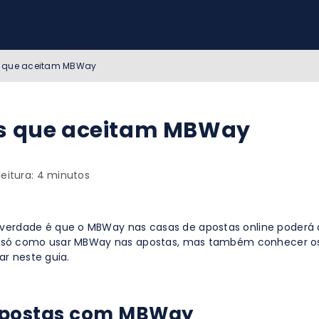
as que aceitam MBWay
as que aceitam MBWay
eitura: 4 minutos
rdade é que o MBWay nas casas de apostas online poderá 
o só como usar MBWay nas apostas, mas também conhecer os
ar neste guia.
 Apostas com MBWay