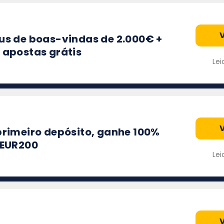
us de boas-vindas de 2.000€ +
 apostas grátis
Lei
primeiro depósito, ganhe 100%
 EUR200
Lei