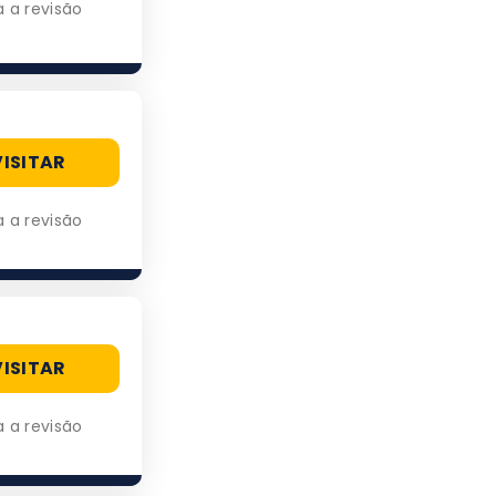
a a revisão
VISITAR
a a revisão
VISITAR
a a revisão