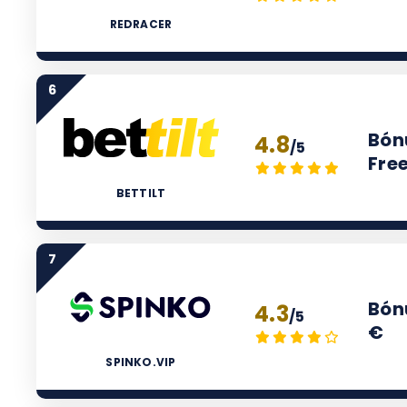
REDRACER
6
Bón
4.8
/5
Fre
BETTILT
7
Bón
4.3
/5
€
SPINKO.VIP