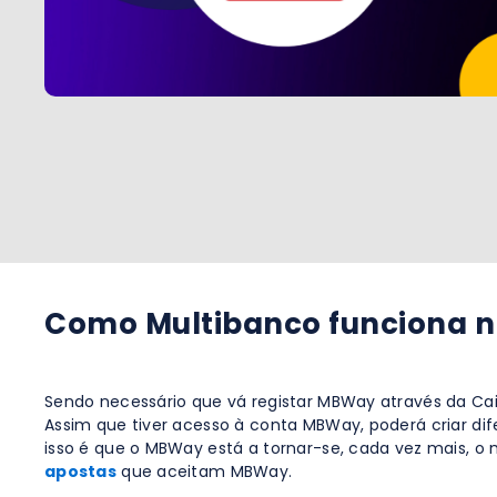
Como Multibanco funciona na
Sendo necessário que vá registar MBWay através da Cai
Assim que tiver acesso à conta MBWay, poderá criar dif
isso é que o MBWay está a tornar-se, cada vez mais, o
apostas
que aceitam MBWay.