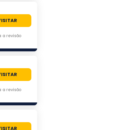
VISITAR
a a revisão
VISITAR
a a revisão
VISITAR