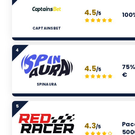
4.5
/5
100
CAPTAINSBET
4
75%
4.5
/5
€
SPINAURA
5
Pac
4.3
/5
500