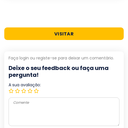
VISITAR
Faça login ou registe-se para deixar um comentário.
Deixe o seu feedback ou faça uma
pergunta!
A sua avaliação: