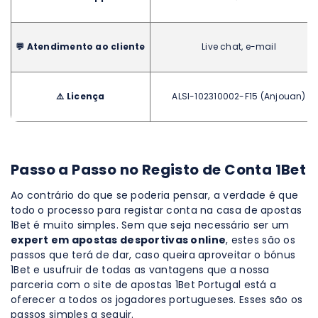
💬 Atendimento ao cliente
Live chat, e-mail
⚠️ Licença
ALSI-102310002-F15 (Anjouan)
Passo a Passo no Registo de Conta 1Bet
Ao contrário do que se poderia pensar, a verdade é que
todo o processo para registar conta na casa de apostas
1Bet é muito simples. Sem que seja necessário ser um
expert em apostas desportivas online
, estes são os
passos que terá de dar, caso queira aproveitar o bónus
1Bet e usufruir de todas as vantagens que a nossa
parceria com o site de apostas 1Bet Portugal está a
oferecer a todos os jogadores portugueses. Esses são os
passos simples a seguir.