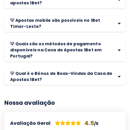
apostas 1Bet?
💡 Apostas mobile são possíveis no 1Bet
Timor-Leste?
💡 Quais são os métodos de pagamento
disponíveis na Casa de Apostas 1Bet em
Portugal?
💡 Qual é o Bónus de Boas-Vindas da Casa de
Apostas 1Bet?
Nossa avaliação
4.5
Avaliação Geral
/5