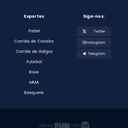
Esportes
Siga-nos:
Padel
Twitter
Corrida de Cavalos
Instagram
Corrida de Galgos
Telegram
Futebol
Boxe
MMA
Basquete