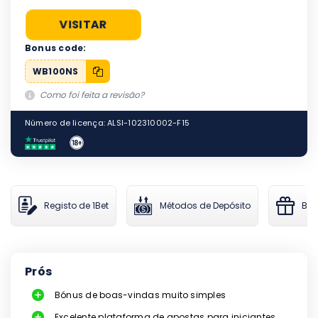
VISITAR
Bonus code:
WB100NS
Como foi feita a revisão?
Número de licença: ALSI-102310002-F15
Registo de 1Bet
Métodos de Depósito
Bón
Prós
Bónus de boas-vindas muito simples
Excelente plataforma de apostas para iniciantes