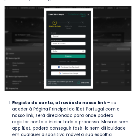
Registo de conta, através do nosso link
– se
aceder à Página Principal do 1Bet Portugal com o
nosso link, será direcionado para onde poderá
registar conta e iniciar todo o processo. Mesmo sem
app 1Bet, poderá conseguir fazê-lo sem dificuldade
em qualquer dispositivo móvel à sua escolha.