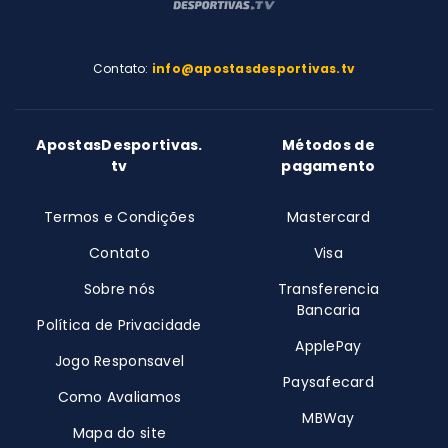
Contato:
info@apostasdesportivas.tv
ApostasDesportivas.
Métodos de
tv
pagamento
Termos e Condições
Mastercard
Contato
Visa
Sobre nós
Transferencia
Bancaria
Política de Privacidade
ApplePay
Jogo Responsavel
Paysafecard
Como Avaliamos
MBWay
Mapa do site