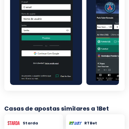
Casas de apostas similares a 1Bet
Starda
RTBet