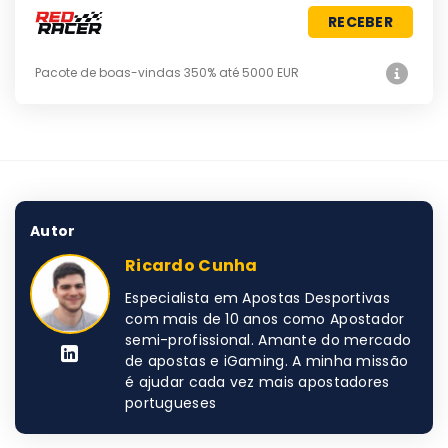
RECEBER
Pacote de boas-vindas 350% até 5000 EUR
Autor
Ricardo Cunha
Especialista em Apostas Desportivas
com mais de 10 anos como Apostador
semi-profissional. Amante do mercado
de apostas e iGaming. A minha missão
é ajudar cada vez mais apostadores
portugueses