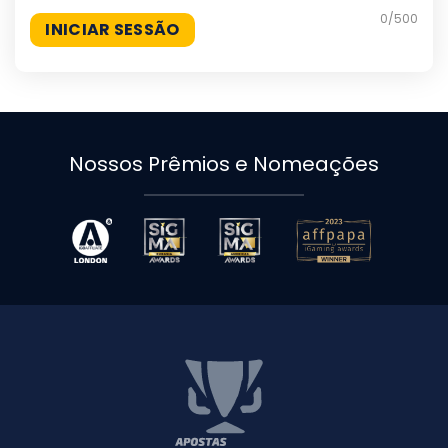
0
/500
Nossos Prêmios e Nomeações