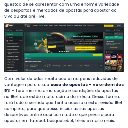
questão de se apresentar com uma enorme variedade
de desportos e mercados de apostas para apostar ao
vivo ou até pré-live.
Com valor de odds muito boa e margens reduzidas de
vantagem para a sua
casa de apostas – na ordem dos
5%
– terá mesmo uma opção e condições de apostas
na 1Bet que estão muito acima da média. Dessa forma,
fará todo o sentido que tenha acesso a esta revisão 1Bet
completa, para que possa iniciar as sus apostas
desportivas online aqui com tudo o que precisa para
apostar em futebol, basquetebol, ténis e muito mais.