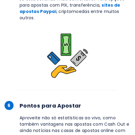
para apostas com PIX, transferência,
sites de
apostas Paypal
, criptomoedas entre muitos
outros.
Pontos para Apostar
6
Aproveite não só estatísticas ao vivo, como
também vantagens nas apostas com Cash Out e
ainda notícias nas casas de apostas online com