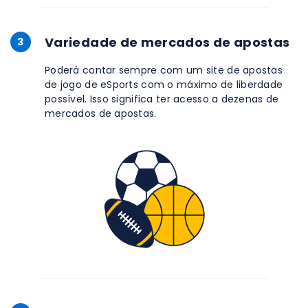
Variedade de mercados de apostas
3
Poderá contar sempre com um site de apostas
de jogo de eSports com o máximo de liberdade
possível. Isso significa ter acesso a dezenas de
mercados de apostas.