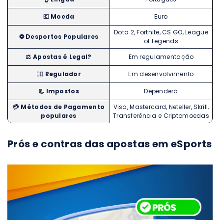
💶 Moeda
Euro
Dota 2, Fortnite, CS:GO, League
⚽ ️Desportos Populares
of Legends
⚖️ Apostas é Legal?
Em regulamentação
🕵️‍♂️ Regulador
Em desenvolvimento
📃 Impostos
Dependerá
💳 Métodos de Pagamento
Visa, Mastercard, Neteller, Skrill,
populares
Transferência e Criptomoedas
Prós e contras das apostas em eSports