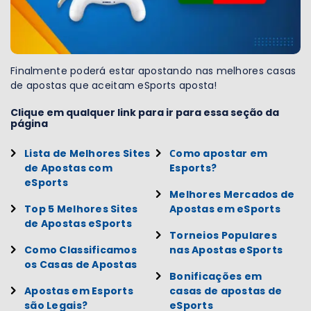
Finalmente poderá estar apostando nas melhores casas
de apostas que aceitam eSports aposta!
Clique em qualquer link para ir para essa seção da
página
Lista de Melhores Sites
Сomo apostar em
de Apostas com
Esports?
eSports
Melhores Mercados de
Top 5 Melhores Sites
Apostas em eSports
de Apostas eSports
Torneios Populares
Como Classificamos
nas Apostas eSports
os Casas de Apostas
Bonificações em
Apostas em Esports
casas de apostas de
são Legais?
eSports