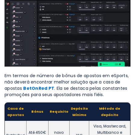
Em termos de número de bônus de apostas em eSports,
não deverá encontrar melhor solução que a casa de
apostas
BetOnRed PT
. Ela se destaca pelas constantes
promoções para seus apostadores mais fiéis.
Casa de
Depósito
Método de
Bónus
Requisito
apostas
Mínimo
depósito
Visa, Mastercard,
Até 450€
novo
Multibanco e