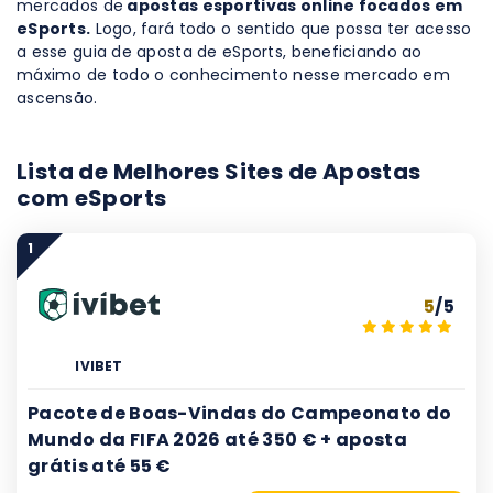
mercados de
apostas esportivas online focados em
eSports.
Logo, fará todo o sentido que possa ter acesso
a esse guia de aposta de eSports, beneficiando ao
máximo de todo o conhecimento nesse mercado em
ascensão.
Lista de Melhores Sites de Apostas
com eSports
1
5
/5
IVIBET
Pacote de Boas-Vindas do Campeonato do
Mundo da FIFA 2026 até 350 € + aposta
grátis até 55 €