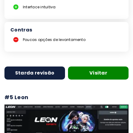
Interface intuitiva
Contras
Poucas opções de levantamento
Starda revisão
Visitar
#5
Leon