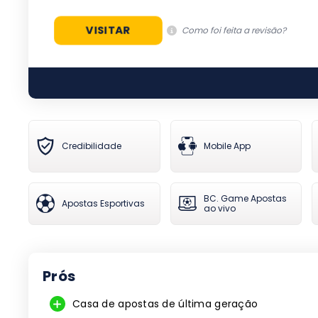
VISITAR
Como foi feita a revisão?
Credibilidade
Mobile App
BC. Game Apostas
Apostas Esportivas
ao vivo
Prós
Casa de apostas de última geração