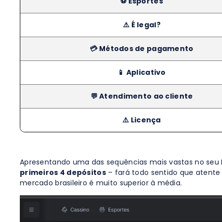
⚽️ Esportes
⚠️ É legal?
💳 Métodos de pagamento
📱 Aplicativo
💬 Atendimento ao cliente
⚠️ Licença
Apresentando uma das sequências mais vastas no seu
primeiros 4 depósitos
– fará todo sentido que atente 
mercado brasileiro é muito superior à média.