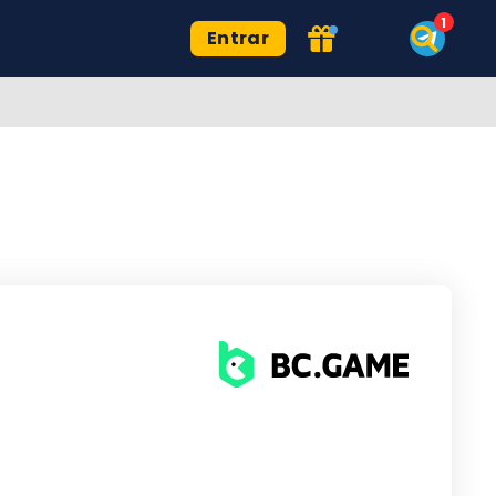
Entrar