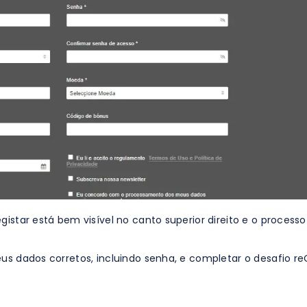
gistar está bem visível no canto superior direito e o processo
eus dados corretos, incluindo senha, e completar o desafio 