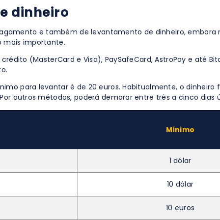
e dinheiro
pagamento e também de levantamento de dinheiro, embora 
o mais importante.
 crédito (MasterCard e Visa), PaySafeCard, AstroPay e até Bit
o.
imo para levantar é de 20 euros. Habitualmente, o dinheiro f
Por outros métodos, poderá demorar entre três a cinco dias ú
Mínimo
1 dólar
10 dólar
10 euros