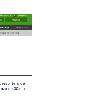
cesso, terá de
razo de 30 dias