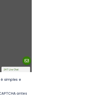
 é simples e
reCAPTCHA antes