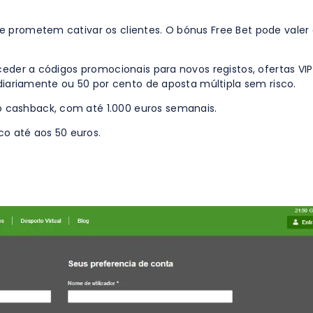
e prometem cativar os clientes. O bónus Free Bet pode valer 
ceder a códigos promocionais para novos registos, ofertas VIP
 diariamente ou 50 por cento de aposta múltipla sem risco.
 cashback, com até 1.000 euros semanais.
co até aos 50 euros.