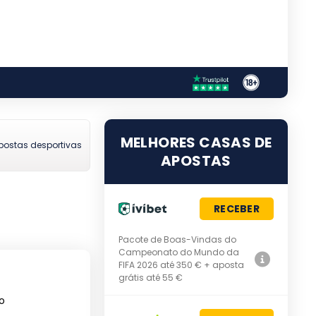
MELHORES CASAS DE
postas desportivas
APOSTAS
RECEBER
Pacote de Boas-Vindas do
Campeonato do Mundo da
FIFA 2026 até 350 € + aposta
grátis até 55 €
o