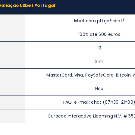
valiação LSbet Portugal
lsbet.com.pt/go/lsbet/
100% até 500 euros
19
Sim
MasterCard, Visa, PaySafeCard, Bitcoin, 
Não
FAQ, e-mail; chat (07h30-21h00
Curacao Interactive Licensing N.V. # 55