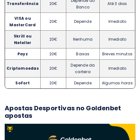
Depende do
Transferência
20€
Até 3 dias
Banco
VISA ou
20€
Depende
Imediato
MasterCard
Skrill ou
20€
Nenhuma
Imediato
Neteller
Payz
20€
Baixas
Breves minutos
Depende da
Criptomoedas
20€
Imediato
carteira
SoFort
20€
Depende
Algumas horas
Apostas Desportivas no Goldenbet
apostas