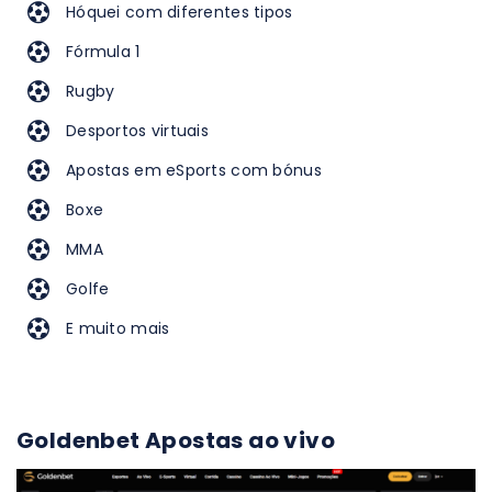
Hóquei com diferentes tipos
Fórmula 1
Rugby
Desportos virtuais
Apostas em eSports com bónus
Boxe
MMA
Golfe
E muito mais
Goldenbet Apostas ao vivo