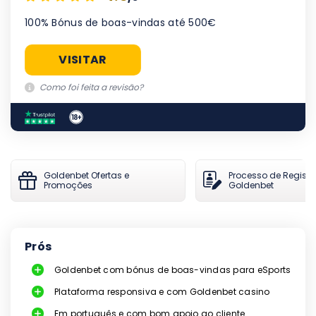
100% Bónus de boas-vindas até 500€
VISITAR
Como foi feita a revisão?
Goldenbet Ofertas e
Processo de Regist
Promoções
Goldenbet
Prós
Goldenbet com bónus de boas-vindas para eSports
Plataforma responsiva e com Goldenbet casino
Em português e com bom apoio ao cliente