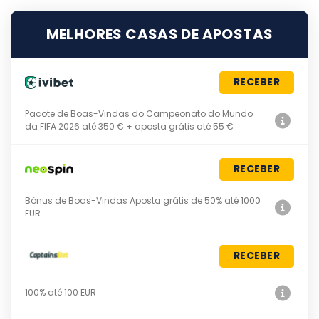
MELHORES CASAS DE APOSTAS
RECEBER
Pacote de Boas-Vindas do Campeonato do Mundo
da FIFA 2026 até 350 € + aposta grátis até 55 €
RECEBER
Bónus de Boas-Vindas Aposta grátis de 50% até 1000
EUR
RECEBER
100% até 100 EUR