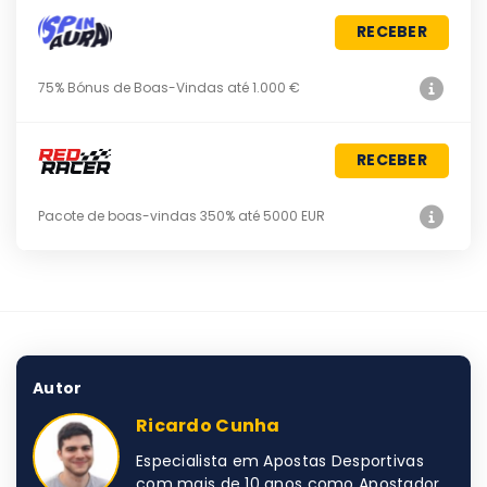
RECEBER
75% Bónus de Boas-Vindas até 1.000 €
RECEBER
Pacote de boas-vindas 350% até 5000 EUR
Autor
Ricardo Cunha
Especialista em Apostas Desportivas
com mais de 10 anos como Apostador