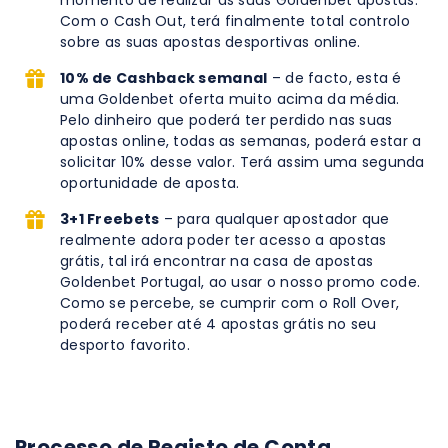
momento de realizar as suas Goldenbet apostas.
Com o Cash Out, terá finalmente total controlo
sobre as suas apostas desportivas online.
10% de Cashback semanal
– de facto, esta é
uma Goldenbet oferta muito acima da média.
Pelo dinheiro que poderá ter perdido nas suas
apostas online, todas as semanas, poderá estar a
solicitar 10% desse valor. Terá assim uma segunda
oportunidade de aposta.
3+1 Freebets
– para qualquer apostador que
realmente adora poder ter acesso a apostas
grátis, tal irá encontrar na casa de apostas
Goldenbet Portugal, ao usar o nosso promo code.
Como se percebe, se cumprir com o Roll Over,
poderá receber até 4 apostas grátis no seu
desporto favorito.
Processo de Registo de Conta