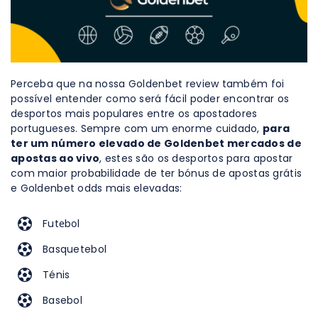
Perceba que na nossa Goldenbet review também foi
possível entender como será fácil poder encontrar os
desportos mais populares entre os apostadores
portugueses. Sempre com um enorme cuidado,
para
ter um número elevado de Goldenbet mercados de
apostas ao vivo
, estes são os desportos para apostar
com maior probabilidade de ter bónus de apostas grátis
e Goldenbet odds mais elevadas:
Futеbоl
Basquetebol
Ténis
Basebol