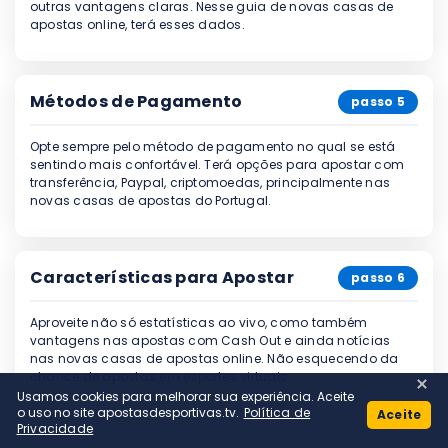
outras vantagens claras. Nesse guia de novas casas de
apostas online, terá esses dados.
Métodos de Pagamento
passo 5
Opte sempre pelo método de pagamento no qual se está
sentindo mais confortável. Terá opções para apostar com
transferência, Paypal, criptomoedas, principalmente nas
novas casas de apostas do Portugal.
Características para Apostar
passo 6
Aproveite não só estatísticas ao vivo, como também
vantagens nas apostas com Cash Out e ainda notícias
nas novas casas de apostas online. Não esquecendo da
chance de apostas em esportes virtuais.
Usamos cookies para melhorar sua experiência. Aceite
o uso no site apostasdesportivas.tv.
Política de
Aceite
Privacidade