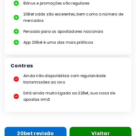
Bônus e promoções são regulares
20Bet odds são excelentes, bem como o número de
mercados
Pensado para os apostadores nacionais
App 20Bet é uma das mais práticas
Contras
Ainda não disponibiliza com regularidade
transmissões ao vivo
Está ainda muito ligada ao 22Bet, sua casa de
apostas irmã
20bet revisão
Visitar