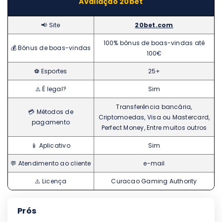
Avaliação 20bet
📢 Site
20bet.com
100% bônus de boas-vindas até
💰 Bónus de boas-vindas
100€
⚽️ Esportes
25+
⚠️ É legal?
Sim
Transferência bancária,
💳 Métodos de
Criptomoedas, Visa ou Mastercard,
pagamento
Perfect Money, Entre muitos outros
📱 Aplicativo
Sim
💬 Atendimento ao cliente
e-mail
⚠️ Licença
Curacao Gaming Authority
Prós