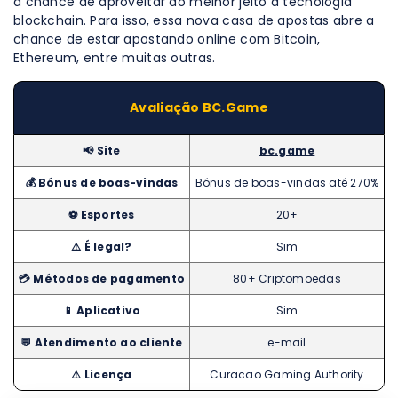
a chance de aproveitar do melhor jeito a tecnologia
blockchain. Para isso, essa nova casa de apostas abre a
chance de estar apostando online com Bitcoin,
Ethereum, entre muitas outras.
Avaliação BC.Game
📢 Site
bc.game
💰 Bónus de boas-vindas
Bónus de boas-vindas até 270%
⚽️ Esportes
20+
⚠️ É legal?
Sim
💳 Métodos de pagamento
80+ Criptomoedas
📱 Aplicativo
Sim
💬 Atendimento ao cliente
e-mail
⚠️ Licença
Curacao Gaming Authority