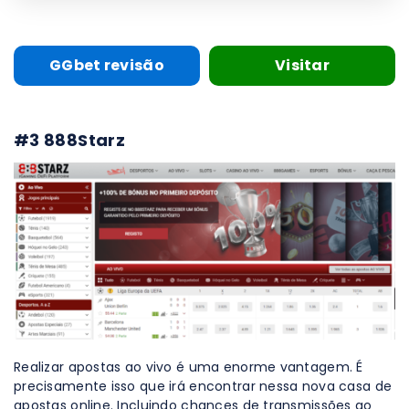
GGbet revisão
Visitar
#3 888Starz
Realizar apostas ao vivo é uma enorme vantagem. É
precisamente isso que irá encontrar nessa nova casa de
apostas online. Incluindo chances de transmissões ao