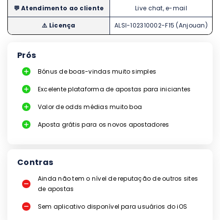
💬 Atendimento ao cliente
Live chat, e-mail
⚠️ Licença
ALSI-102310002-F15 (Anjouan)
Prós
Bónus de boas-vindas muito simples
Excelente plataforma de apostas para iniciantes
Valor de odds médias muito boa
Aposta grátis para os novos apostadores
Contras
Ainda não tem o nível de reputação de outros sites
de apostas
Sem aplicativo disponível para usuários do iOS