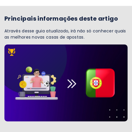
Principais informações deste artigo
Através desse guia atualizado, irá não só conhecer quais
as melhores novas casas de apostas.