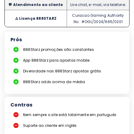
💬 Atendimento ao cliente
Live chat, e-mail, via telefone.
Curacao Gaming Authority
⚠️ Licença 888STARZ
No.: #OGL/2024/665/0201
Prós
888Starz promoções são constantes
App 888Starz para apostas mobile
Diversidade nas 888Starz apostas grátis
888Starz odds acima da média
Contras
Nem sempre o site está totalmente em português
Suporte ao cliente em inglês