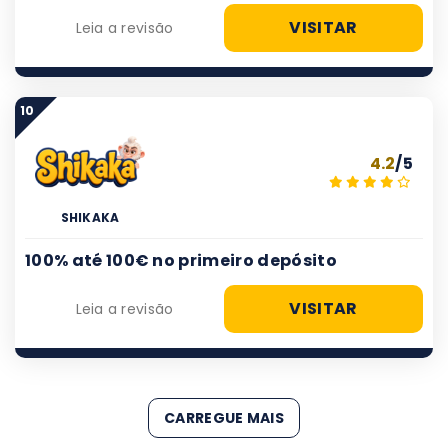
VISITAR
Leia a revisão
10
4.2
/5
SHIKAKA
100% até 100€ no primeiro depósito
VISITAR
Leia a revisão
CARREGUE MAIS