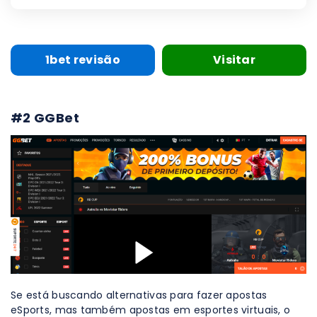
1bet revisão
Visitar
#2 GGBet
Se está buscando alternativas para fazer apostas
eSports, mas também apostas em esportes virtuais, o