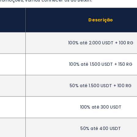
romoções, vamos conhecer os do Betkin:
Descrição
100% até 2.000 USDT + 100 RG
100% até 1.500 USDT + 150 RG
50% até 1.500 USDT + 100 RG
100% até 300 USDT
50% até 400 USDT