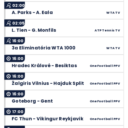
02:00
A. Parks - A. Eala
WTA TV
02:05
L. Tien - G. Monfils
ATP Tennis TV
16:00
3a Eliminatória WTA 1000
WTA TV
16:00
Hradec Králové - Besiktas
OneFootball PPV
16:00
Žalgiris Vilnius - Hajduk Split
OneFootball PPV
16:00
Goteborg - Gent
OneFootball PPV
17:00
FC Thun - Vikingur Reykjavik
OneFootball PPV