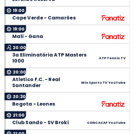
19:00
Cape Verde - Camarões
19:00
Mali - Gana
20:00
3a Eliminatória ATP Masters
ATP Tennis TV
1000
20:00
Atletico F.C. - Real
Win Sports TV YouTube
Santander
20:30
Bogota - Leones
21:00
Club Sando - SV Broki
CONCACAF YouTube
21:00