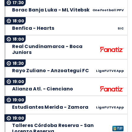
17:30
Borac Banja Luka - ML Vitebsk
OneFootball PPV
18:00
Benfica - Hearts
SIC
18:00
Real Cundinamarca - Boca
Juniors
18:30
Rayo Zuliano - Anzoategui FC
LigaFUTVE App
19:00
Alianza Atl. - Cienciano
19:00
Estudiantes Merida - Zamora
LigaFUTVE App
19:00
Talleres Córdoba Reserva - San
Lorenzo Reserva