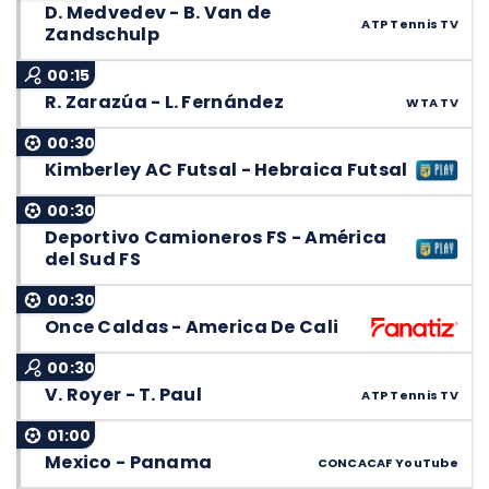
D. Medvedev - B. Van de
ATP Tennis TV
Zandschulp
00:15
R. Zarazúa - L. Fernández
WTA TV
00:30
Kimberley AC Futsal - Hebraica Futsal
00:30
Deportivo Camioneros FS - América
del Sud FS
00:30
Once Caldas - America De Cali
00:30
V. Royer - T. Paul
ATP Tennis TV
01:00
Mexico - Panama
CONCACAF YouTube