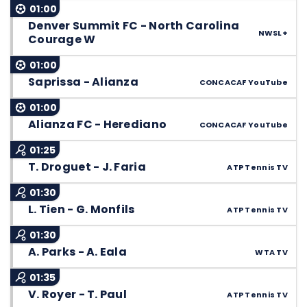
01:00
Denver Summit FC - North Carolina
NWSL+
Courage W
01:00
Saprissa - Alianza
CONCACAF YouTube
01:00
Alianza FC - Herediano
CONCACAF YouTube
01:25
T. Droguet - J. Faria
ATP Tennis TV
01:30
L. Tien - G. Monfils
ATP Tennis TV
01:30
A. Parks - A. Eala
WTA TV
01:35
V. Royer - T. Paul
ATP Tennis TV