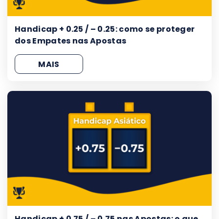
Handicap + 0.25 / – 0.25: como se proteger
dos Empates nas Apostas
MAIS
Handicap + 0.75 / – 0.75 nas Apostas: o que