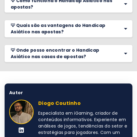
💡 Como funciona o Handicap Asiático nas
apostas?
💡 Quais são as vantagens do Handicap
Asiático nas apostas?
💡 Onde posso encontrar o Handicap
Asiático nas casas de apostas?
Autor
Diogo Coutinho
Especialista em iGaming, criador de
conteúdos informativos. Experiente em
análises de jogos, tendências do setor e
estratégias para jogadores. Com um