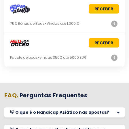
RECEBER
75% Bónus de Boas-Vindas até 1.000 €
RECEBER
Pacote de boas-vindas 350% até 5000 EUR
FAQ.
Perguntas Frequentes
💡 O que é o Handicap Asiático nas apostas?