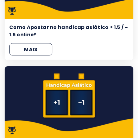
Como Apostar no handicap asiático + 1.5 / –
1.5 online?
MAIS