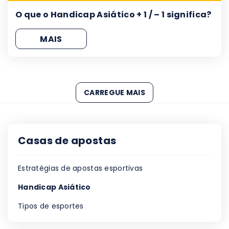
O que o Handicap Asiático + 1 / – 1 significa?
MAIS
CARREGUE MAIS
Casas de apostas
Estratégias de apostas esportivas
Handicap Asiático
Tipos de esportes