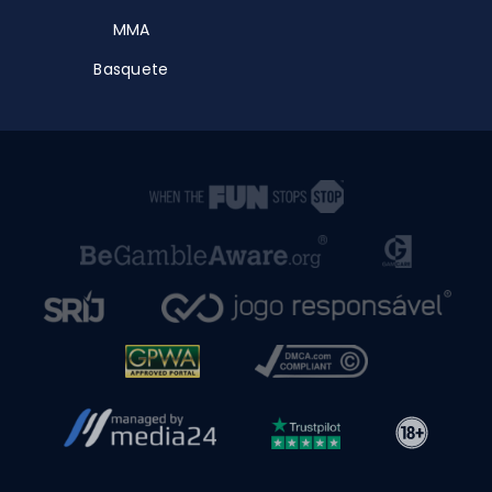
MMA
Basquete