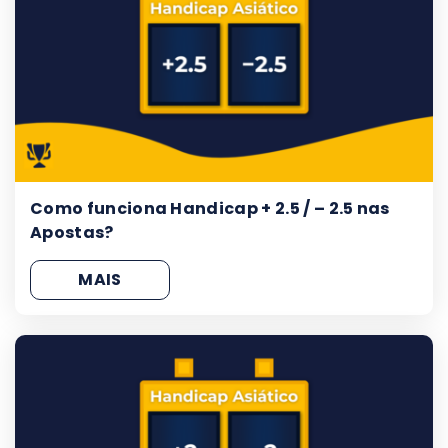
Como funciona Handicap + 2.5 / – 2.5 nas
Apostas?
MAIS