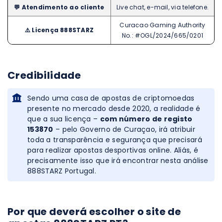
💬 Atendimento ao cliente
Live chat, e-mail, via telefone.
Curacao Gaming Authority
⚠️ Licença 888STARZ
No.: #OGL/2024/665/0201
Credibilidade
Sendo uma casa de apostas de criptomoedas
presente no mercado desde 2020, a realidade é
que a sua licença –
com número de registo
153870
– pelo Governo de Curaçao, irá atribuir
toda a transparência e segurança que precisará
para realizar apostas desportivas online. Aliás, é
precisamente isso que irá encontrar nesta análise
888STARZ Portugal.
Por que deverá escolher o site de