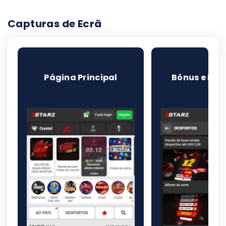
Capturas de Ecrã
Página Principal
Bónus e Pr