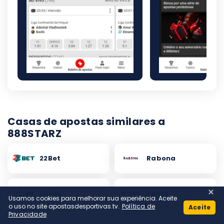
Casas de apostas similares a
888STARZ
22Bet
Rabona
20Bet
Ybets
Usamos cookies para melhorar sua experiência. Aceite
o uso no site apostasdesportivas.tv.
Política de
Aceite
Privacidade