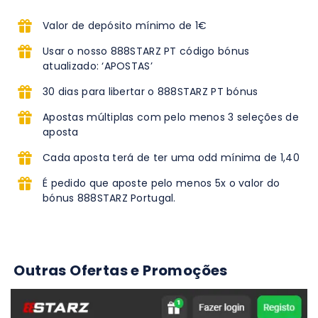
Valor de depósito mínimo de 1€
Usar o nosso 888STARZ PT código bónus
atualizado: ‘APOSTAS’
30 dias para libertar o 888STARZ PT bónus
Apostas múltiplas com pelo menos 3 seleções de
aposta
Cada aposta terá de ter uma odd mínima de 1,40
É pedido que aposte pelo menos 5x o valor do
bónus 888STARZ Portugal.
Outras Ofertas e Promoções