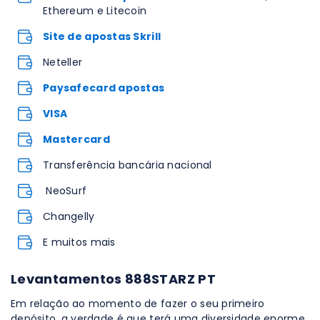
Ethereum e Litecoin
Site de apostas Skrill
Neteller
Paysafecard apostas
VISA
Mastercard
Transferência bancária nacional
NeoSurf
Changelly
E muitos mais
Levantamentos 888STARZ PT
Em relação ao momento de fazer o seu primeiro
depósito, a verdade é que terá uma diversidade enorme