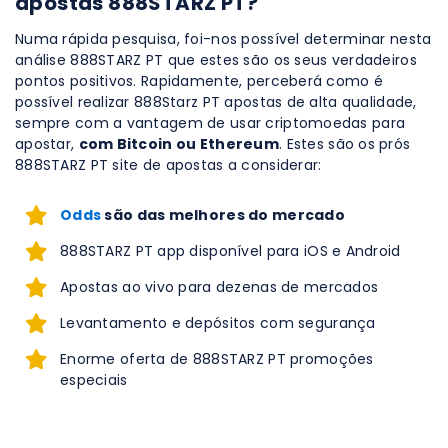
apostas 888STARZ PT?
Numa rápida pesquisa, foi-nos possível determinar nesta
análise 888STARZ PT que estes são os seus verdadeiros
pontos positivos. Rapidamente, perceberá como é
possível realizar 888Starz PT apostas de alta qualidade,
sempre com a vantagem de usar criptomoedas para
apostar,
com Bitcoin ou Ethereum
. Estes são os prós
888STARZ PT site de apostas a considerar:
Odds
são das melhores do mercado
888STARZ PT app disponível para iOS e Android
Apostas ao vivo para dezenas de mercados
Levantamento e depósitos com segurança
Enorme oferta de 888STARZ PT promoções
especiais