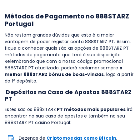
Métodos de Pagamento no 888STARZ
Portugal
Não restam grandes dúvidas que esta é a maior
vantagem de poder registar conta 888STARZ PT. Assim,
fique a conhecer quais são as opções de 888STARZ PT
métodos de pagamento que terá à sua disposição.
Relembrando que com o nosso código promocional
888STARZ PT atualizado, poderá reclamar sempre
o
melhor 888STARZ bónus de boas-vindas
, logo a partir
do 1º depósito.
Depósitos na Casa de Apostas 888STARZ
PT
Estes são os 888STARZ
PT métodos mais populares
irá
encontrar na sua casa de apostas e também no seu
888STARZ PT casino Portugal:
Dezenas de
Criptomoedas como Bitcoin
,