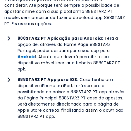
considerar. Até porque terá sempre a possibilidade de
apostar online com a sua plataforma 888STARZ PT
mobile, sem precisar de fazer o download app 888STARZ
PT. Eis as suas opções:
888STARZ PT Aplicação para Android:
Terá a
opção de, através da Home Page 888STARZ
Portugal, poder descarregar a sua app para
Android
. Atente que deverá permitir o seu
dispositivo móvel libertar o ficheiro 888STARZ PT
apk.
888STARZ PT App para IOS:
Caso tenha um
dispositivo iPhone ou iPad, terá sempre a
possibilidade de baixar a 888STARZ PT app através
da Página Principal 888STARZ PT casa de apostas.
Será diretamente direcionado para a página de
Apple Store correta, finalizando assim o download
888STARZ PT app.