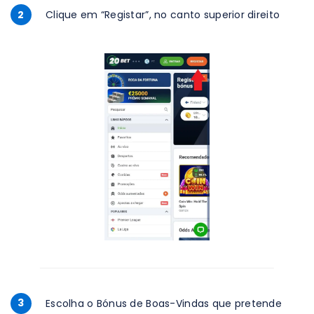
2
Clique em “Registar”, no canto superior direito
3
Escolha o Bónus de Boas-Vindas que pretende