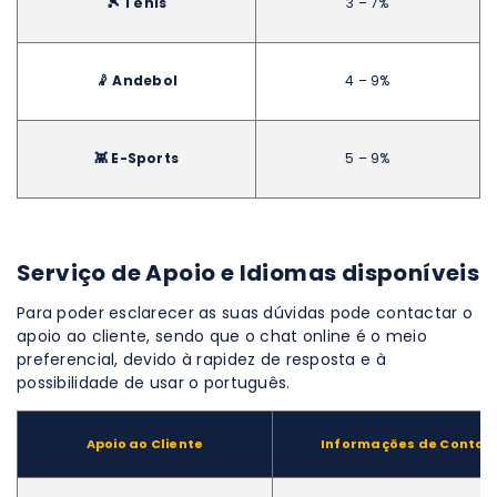
🎾 Ténis
3 – 7%
🤾 Andebol
4 – 9%
👾 E-Sports
5 – 9%
Serviço de Apoio e Idiomas disponíveis
Para poder esclarecer as suas dúvidas pode contactar o
apoio ao cliente, sendo que o chat online é o meio
preferencial, devido à rapidez de resposta e à
possibilidade de usar o português.
Apoio ao Cliente
Informações de Contat