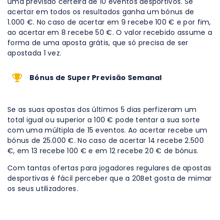
uma previsão certeira de 10 eventos desportivos. Se
acertar em todos os resultados ganha um bónus de
1.000 €. No caso de acertar em 9 recebe 100 € e por fim,
ao acertar em 8 recebe 50 €. O valor recebido assume a
forma de uma aposta grátis, que só precisa de ser
apostada 1 vez.
Bónus de Super Previsão Semanal
Se as suas apostas dos últimos 5 dias perfizeram um
total igual ou superior a 100 € pode tentar a sua sorte
com uma múltipla de 15 eventos. Ao acertar recebe um
bónus de 25.000 €. No caso de acertar 14 recebe 2.500
€, em 13 recebe 100 € e em 12 recebe 20 € de bónus.
Com tantas ofertas para jogadores regulares de apostas
desportivas é fácil perceber que a 20Bet gosta de mimar
os seus utilizadores.