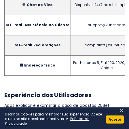
💬 Chat ao Vivo
Disponível 24/7 no site e apl
📧 E-mail Assistência ao Cliente
support@20bet.com
📧 E-mail Reclamações
complaints@20bet.com
Parthenonos 5, Flat 103, 2020, N
🏢 Endereço físico
Chipre
Experiência dos Utilizadores
Após explicar e examinar a casa de apostas 20Bet
acreditamos que esta consiga oferecer uma excelente
Usamos cookies para melhorar sua experiência. Aceite
experiência aos seus utilizadores.
o uso no site apostasdesportivas.tv.
Política de
Aceite
Privacidade