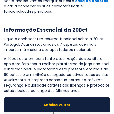
Nesta análise vamos mergulhar nesta
casa de apostas
e dar a conhecer as suas características e
funcionalidades principais.
Informação Essencial da 20Bet
Fique a conhecer um resumo funcional sobre a 20Bet
Portugal. Aqui destacamos os 7 aspetos que mais
importam à maioria dos apostadores nacionais.
A 20bet está em constante atualização do seu site e
app para fornecer a melhor plataforma de jogo nacional
e internacional. A plataforma está presente em mais de
90 países e um milhão de jogadores ativos todos os dias.
Atualmente, a empresa consegue garantir a máxima
segurança e qualidade através das licenças e protocolos
estabelecidos ao longo dos últimos anos.
Análise 20Bet