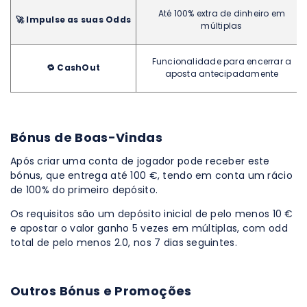
Até 100% extra de dinheiro em
🚀 Impulse as suas Odds
múltiplas
Funcionalidade para encerrar a
🔁 CashOut
aposta antecipadamente
Bónus de Boas-Vindas
Após criar uma conta de jogador pode receber este
bónus, que entrega até 100 €, tendo em conta um rácio
de 100% do primeiro depósito.
Os requisitos são um depósito inicial de pelo menos 10 €
e apostar o valor ganho 5 vezes em múltiplas, com odd
total de pelo menos 2.0, nos 7 dias seguintes.
Outros Bónus e Promoções