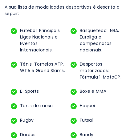
A sua lista de modalidades desportivas é descrita a
seguir:
Futebol: Principais
Basquetebol: NBA,
Ligas Nacionais e
Euroliga e
Eventos
campeonatos
Internacionais.
nacionais.
Ténis: Torneios ATP,
Desportos
WTA e Grand Slams.
motorizados:
Fórmula 1, MotoGP.
E-Sports
Boxe e MMA
Ténis de mesa
Hoquei
Rugby
Futsal
Dardos
Bandy