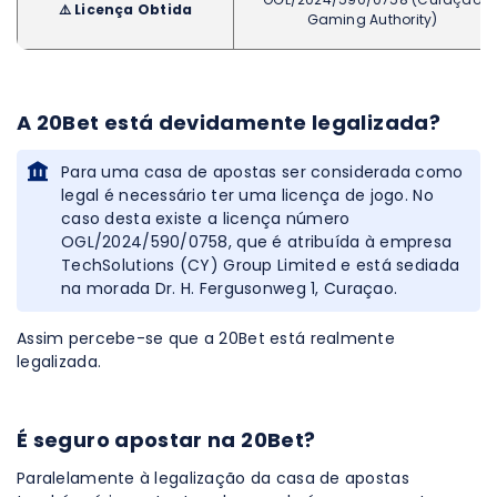
⚠️ Licença Obtida
Gaming Authority)
A 20Bet está devidamente legalizada?
Para uma casa de apostas ser considerada como
legal é necessário ter uma licença de jogo. No
caso desta existe a licença número
OGL/2024/590/0758, que é atribuída à empresa
TechSolutions (CY) Group Limited e está sediada
na morada Dr. H. Fergusonweg 1, Curaçao.
Assim percebe-se que a 20Bet está realmente
legalizada.
É seguro apostar na 20Bet?
Paralelamente à legalização da casa de apostas