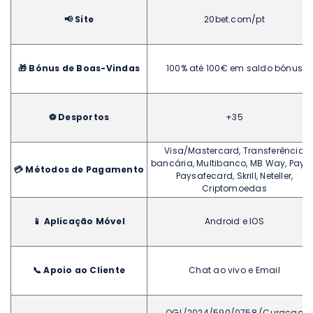
📢 Site
20bet.com/pt
🎁 Bónus de Boas-Vindas
100% até 100€ em saldo bónus
⚽ Desportos
+35
Visa/Mastercard, Transferência
bancária, Multibanco, MB Way, PayD
💳 Métodos de Pagamento
Paysafecard, Skrill, Neteller,
Criptomoedas
📱 Aplicação Móvel
Android e IOS
📞 Apoio ao Cliente
Chat ao vivo e Email
OGL/2024/590/0758 (Curaçao