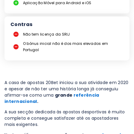
Aplicação Móvel para Android e iOS
Contras
Não tem licença da SRIJ
O bónus inicial não é dos mais elevados em
Portugal
A casa de apostas 20Bet iniciou a sua atividade em 2020
e apesar de não ter uma história longa já conseguiu
afirmar-se como uma
grande
referência
internacional
.
A sua secção dedicada às apostas desportivas é muito
completa e consegue satisfazer até os apostadores
mais exigentes.