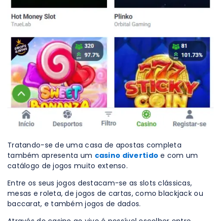
Tratando-se de uma casa de apostas completa
também apresenta um
casino divertido
e com um
catálogo de jogos muito extenso.
Entre os seus jogos destacam-se as slots clássicas,
mesas e roleta, de jogos de cartas, como blackjack ou
baccarat, e também jogos de dados.
Através do casino ao vivo é possível escolher entre