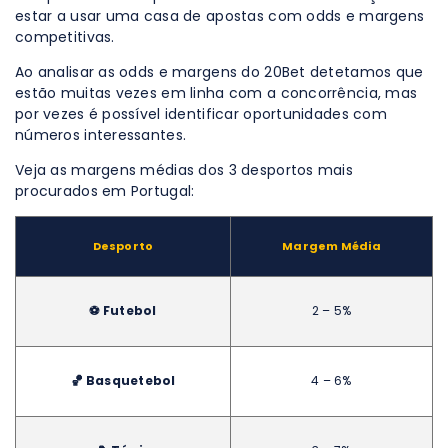
estar a usar uma casa de apostas com odds e margens
competitivas.
Ao analisar as odds e margens do 20Bet detetamos que
estão muitas vezes em linha com a concorrência, mas
por vezes é possível identificar oportunidades com
números interessantes.
Veja as margens médias dos 3 desportos mais
procurados em Portugal:
Desporto
Margem Média
⚽ Futebol
2 – 5%
🏀 Basquetebol
4 – 6%