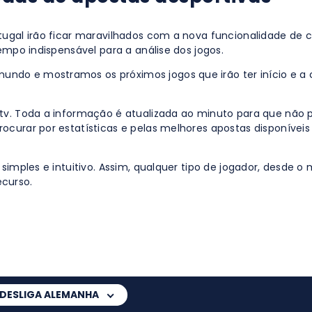
tugal irão ficar maravilhados com a nova funcionalidade de c
tempo indispensável para a análise dos jogos.
ndo e mostramos os próximos jogos que irão ter início e a c
s.tv. Toda a informação é atualizada ao minuto para que nã
ocurar por estatísticas e pelas melhores apostas disponíveis
simples e intuitivo. Assim, qualquer tipo de jogador, desde o
ecurso.
DESLIGA ALEMANHA