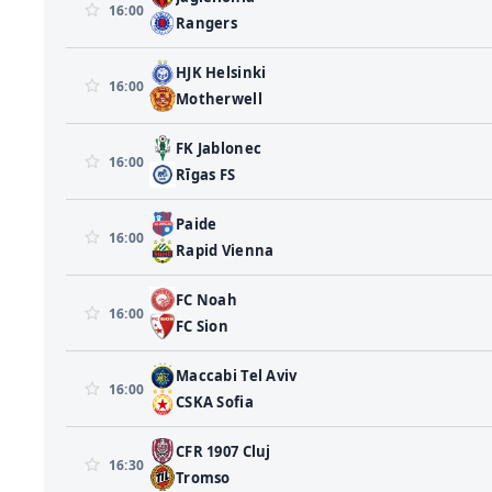
16:00
Rangers
HJK Helsinki
16:00
Motherwell
FK Jablonec
16:00
Rīgas FS
Paide
16:00
Rapid Vienna
FC Noah
16:00
FC Sion
Maccabi Tel Aviv
16:00
CSKA Sofia
CFR 1907 Cluj
16:30
Tromso