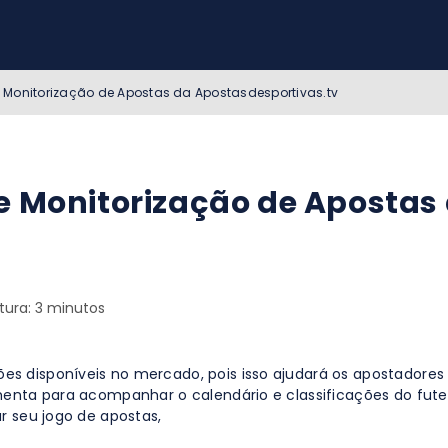
e Monitorização de Apostas da Apostasdesportivas.tv
e Monitorização de Apostas
tura: 3 minutos
es disponíveis no mercado, pois isso ajudará os apostadore
menta para acompanhar o calendário e classificações do fute
r seu jogo de apostas,