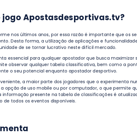
 jogo Apostasdesportivas.tv?
rme nos últimos anos, por essa razão é importante que os seu
Desta forma, a utilização de aplicações e funcionalidade
nidade de se tornar lucrativo neste difícil mercado.
enta essencial para qualquer apostador que busca maximizar 
mite observar qualquer tabela classificativa, bem como a po
nte o seu potencial enquanto apostador desportivo.
nveniente, a maior parte dos jogadores que o experimenta nu
m a opção de uso mobile ou por computador, o que permite q
 a informação presente na tabela de classificações é atualiza
de todos os eventos disponíveis.
ramenta