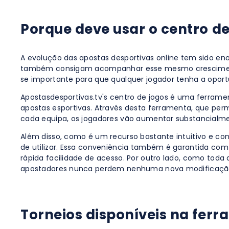
Porque deve usar o centro de
A evolução das apostas desportivas online tem sido eno
também consigam acompanhar esse mesmo crescimento. 
se importante para que qualquer jogador tenha a oportu
Apostasdesportivas.tv's centro de jogos é uma ferram
apostas esportivas. Através desta ferramenta, que per
cada equipa, os jogadores vão aumentar substancialme
Além disso, como é um recurso bastante intuitivo e co
de utilizar. Essa conveniência também é garantida co
rápida facilidade de acesso. Por outro lado, como toda
apostadores nunca perdem nenhuma nova modificação 
Torneios disponíveis na fer