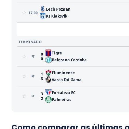
Lech Poznan
17:00
KI Klaksvik
TERMINADO
Tigre
0
FT
0
Belgrano Cordoba
Fluminense
1
FT
3
Vasco DA Gama
Fortaleza EC
3
FT
2
Palmeiras
Como comparar as últimas o