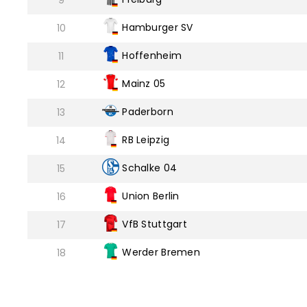
9
Hamburger SV
10
Hoffenheim
11
Mainz 05
12
Paderborn
13
RB Leipzig
14
Schalke 04
15
Union Berlin
16
VfB Stuttgart
17
Werder Bremen
18