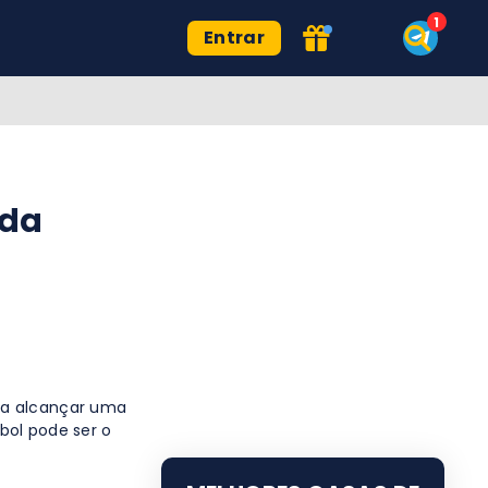
Entrar
 da
s a alcançar uma
bol pode ser o