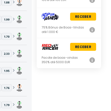
1.88
RECEBER
1.99
75% Bónus de Boas-Vindas
até 1.000 €
1.70
RECEBER
2.33
Pacote de boas-vindas
350% até 5000 EUR
1.95
1.76
1.79