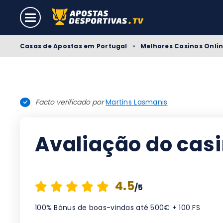
Casas de Apostas em Portugal
»
Melhores Casinos Onli
Facto verificado por
Martins Lasmanis
Avaliação do cas
4.5
/5
100% Bónus de boas-vindas até 500€ + 100 FS