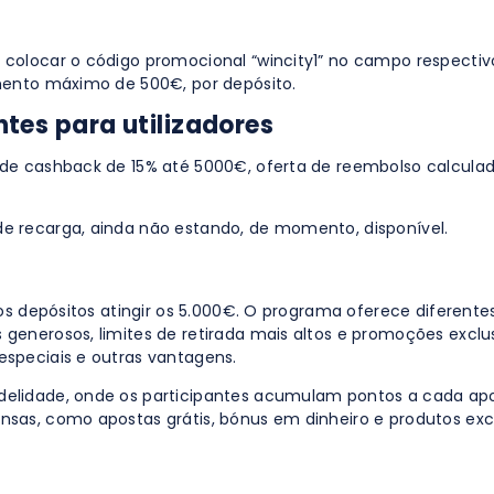
 colocar o código promocional “wincity1” no campo respecti
mento máximo de 500€, por depósito.
tes para utilizadores
 de cashback de 15% até 5000€, oferta de reembolso calculad
e recarga, ainda não estando, de momento, disponível.
os depósitos atingir os 5.000€. O programa oferece diferente
generosos, limites de retirada mais altos e promoções excl
speciais e outras vantagens.
elidade, onde os participantes acumulam pontos a cada apos
sas, como apostas grátis, bónus em dinheiro e produtos excl