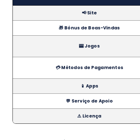
📢 Site
🎁 Bónus de Boas-Vindas
🎰 Jogos
💳 Métodos de Pagamentos
📱 Apps
💬 Serviço de Apoio
⚠️ Licença