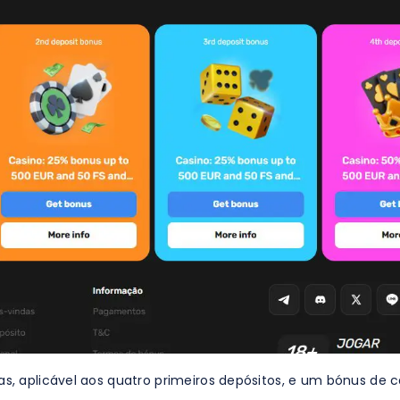
, aplicável aos quatro primeiros depósitos, e um bónus de 