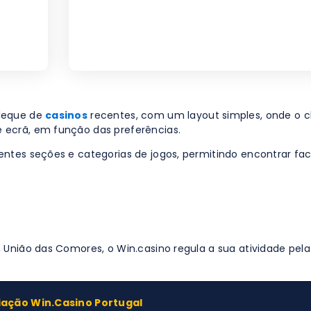
 leque de
casinos
recentes, com um layout simples, onde o c
 ecrã, em função das preferências.
entes seções e categorias de jogos, permitindo encontrar fac
 União das Comores, o Win.casino regula a sua atividade pela
iação Win.Casino Portugal