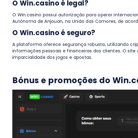
O Win.casino é legal?
O Win.casino possui autorização para operar internaci
Autônoma de Anjouan, na União das Comores, de acordo
O Win.casino é seguro?
A plataforma oferece segurança robusta, utilizando cript
informações pessoais e financeiras dos clientes. O sit
imparcialidade dos jogos e apostas.
Bónus e promoções do Win.c