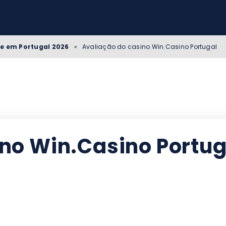
ne em Portugal 2026
»
Avaliação do casino Win.Casino Portugal
ino Win.Casino Portug