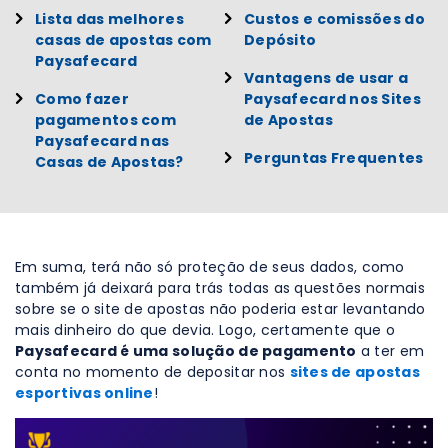
Lista das melhores
Custos e comissões do
casas de apostas com
Depósito
Paysafecard
Vantagens de usar a
Como fazer
Paysafecard nos Sites
pagamentos com
de Apostas
Paysafecard nas
Perguntas Frequentes
Casas de Apostas?
Em suma, terá não só proteção de seus dados, como
também já deixará para trás todas as questões normais
sobre se o site de apostas não poderia estar levantando
mais dinheiro do que devia. Logo, certamente que o
Paysafecard é uma solução de pagamento
a ter em
conta no momento de depositar nos
sites de apostas
esportivas online
!