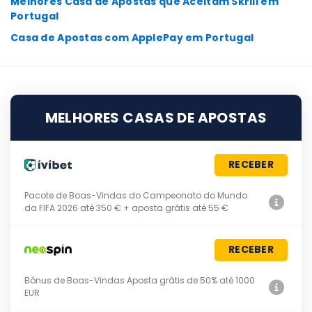
Melhores Casa de Apostas que Aceitam Skrill em
Portugal
Casa de Apostas com ApplePay em Portugal
MELHORES CASAS DE APOSTAS
RECEBER
Pacote de Boas-Vindas do Campeonato do Mundo
da FIFA 2026 até 350 € + aposta grátis até 55 €
RECEBER
Bónus de Boas-Vindas Aposta grátis de 50% até 1000
EUR