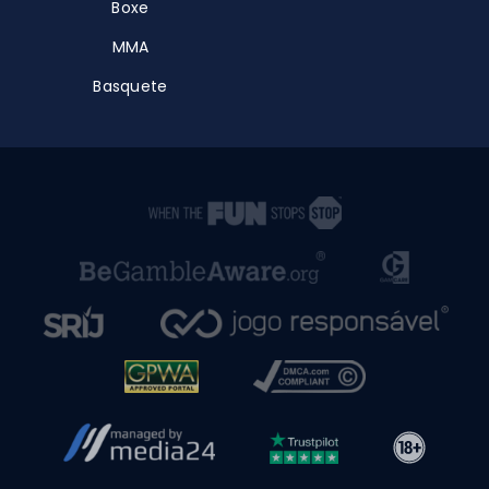
Boxe
MMA
Basquete