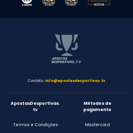
Contato:
info@apostasdesportivas.tv
ApostasDesportivas.
Métodos de
tv
pagamento
Termos e Condições
Mastercard