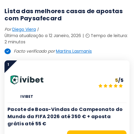
Lista das melhores casas de apostas
com Paysafecard
Por
Diego Viera
|
Última atualização a 12 Janeiro, 2026
⏲️ Tempo de leitura:
2 minutos
Facto verificado por
Martins Lasmanis
1
5
/5
IVIBET
Pacote de Boas-Vindas do Campeonato do
Mundo da FIFA 2026 até 350 € + aposta
grátis até 55 €