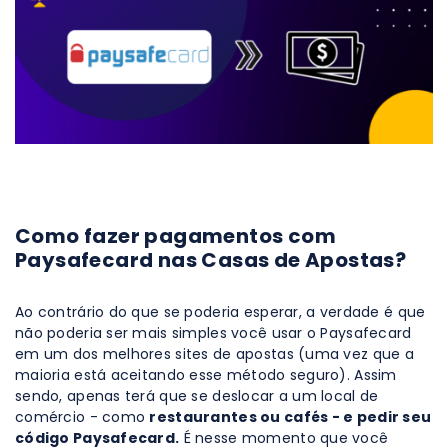
Como fazer pagamentos com
Paysafecard nas Casas de Apostas?
Ao contrário do que se poderia esperar, a verdade é que
não poderia ser mais simples você usar o Paysafecard
em um dos melhores sites de apostas (uma vez que a
maioria está aceitando esse método seguro). Assim
sendo, apenas terá que se deslocar a um local de
comércio - como
restaurantes ou cafés - e pedir seu
código Paysafecard.
É nesse momento que você