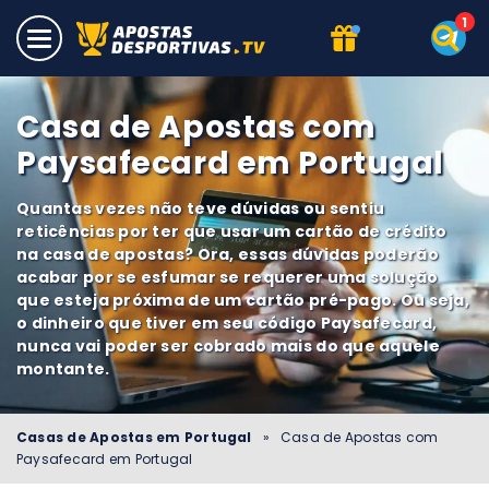
Casa de Apostas com
Paysafecard em Portugal
Quantas vezes não teve dúvidas ou sentiu
reticências por ter que usar um cartão de crédito
na casa de apostas? Ora, essas dúvidas poderão
acabar por se esfumar se requerer uma solução
que esteja próxima de um cartão pré-pago. Ou seja,
o dinheiro que tiver em seu código Paysafecard,
nunca vai poder ser cobrado mais do que aquele
montante.
Casas de Apostas em Portugal
»
Casa de Apostas com
Paysafecard em Portugal