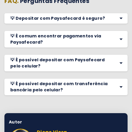
FAQ.
Perguntas Frequentes
💡 Depositar com Paysafecard é seguro?
💡 É comum encontrar pagamentos via
Paysafecard?
💡 É possível depositar com Paysafecard
pelo celular?
💡 É possível depositar com transferência
bancária pelo celular?
Autor