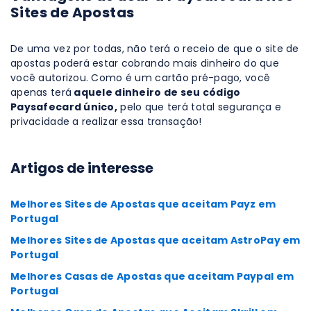
Sites de Apostas
De uma vez por todas, não terá o receio de que o site de
apostas poderá estar cobrando mais dinheiro do que
você autorizou. Como é um cartão pré-pago, você
apenas terá
aquele dinheiro de seu código
Paysafecard único,
pelo que terá total segurança e
privacidade a realizar essa transação!
Artigos de interesse
Melhores Sites de Apostas que aceitam Payz em
Portugal
Melhores Sites de Apostas que aceitam AstroPay em
Portugal
Melhores Casas de Apostas que aceitam Paypal em
Portugal