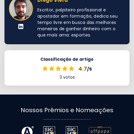
Diego Viera
Escritor, palpiteiro profissional e
apostador em formação, dedica seu
tempo livre em busca das melhores
maneiras de ganhar dinheiro com o
que mais ama: esportes.
Classificação de artigo
4.7
/5
3
votos
Nossos Prêmios e Nomeações