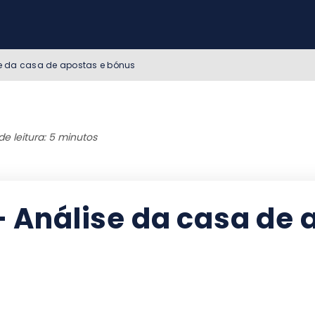
e da casa de apostas e bónus
e leitura: 5 minutos
 Análise da casa de 