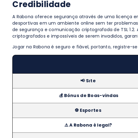
Credibilidade
A Rabona oferece segurança através de uma licença emi
desportivas em um ambiente online sem ter problemas 
de segurança e comunicação criptografada de TSL 1.2. 
criptografados e impossíveis de serem invadidos, garan
Jogar na Rabona é seguro e fiável, portanto, registre-s
📢 Sıte
💰 Bónus de Boas-vindas
⚽️ Esportes
⚠️ A Rabona é legal?