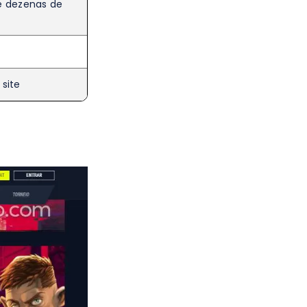
, e dezenas de
 site