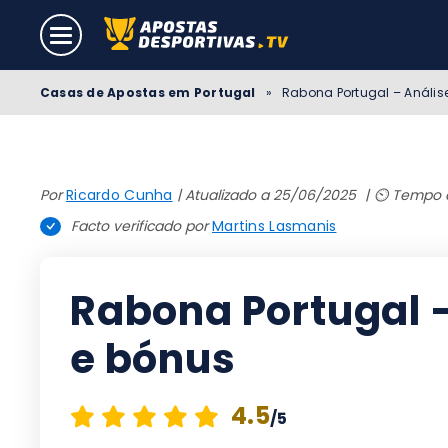
Casas de Apostas em Portugal
»
Rabona Portugal – Anális
Por
Ricardo Cunha
|
Atualizado a 25/06/2025
⏲️ Tempo d
Facto verificado por
Martins Lasmanis
Rabona Portugal –
e bónus
4.5
/5