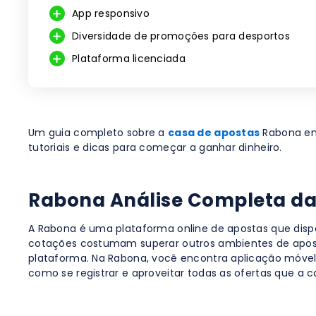
App responsivo
Diversidade de promoções para desportos
Plataforma licenciada
Um guia completo sobre a
casa de apostas
Rabona em 
tutoriais e dicas para começar a ganhar dinheiro.
Rabona Análise Completa d
A Rabona é uma plataforma online de apostas que dispon
cotações costumam superar outros ambientes de aposta
plataforma. Na Rabona, você encontra aplicação móvel p
como se registrar e aproveitar todas as ofertas que a 