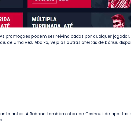
 As promoções podem ser reivindicadas por qualquer jogador,
 de uma vez. Abaixo, veja as outras ofertas de bónus dispon
0
 quanto antes. A Rabona também oferece Cashout de apostas 
s.