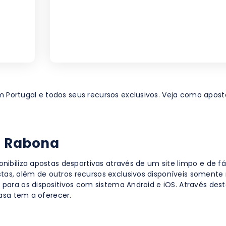
Portugal e todos seus recursos exclusivos. Veja como aposta
a Rabona
ibiliza apostas desportivas através de um site limpo e de fá
s, além de outros recursos exclusivos disponíveis somente
ara os dispositivos com sistema Android e iOS. Através dest
casa tem a oferecer.