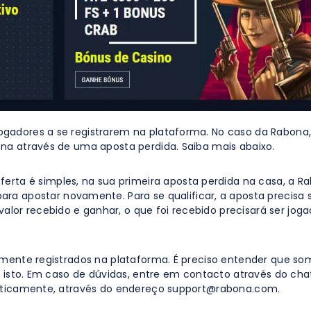
ogadores a se registrarem na plataforma. No caso da Rabona,
ona através de uma aposta perdida. Saiba mais abaixo.
ferta é simples, na sua primeira aposta perdida na casa, a R
a apostar novamente. Para se qualificar, a aposta precisa
alor recebido e ganhar, o que foi recebido precisará ser joga
damente registrados na plataforma. É preciso entender que 
a isto. Em caso de dúvidas, entre em contacto através do cha
omaticamente, através do endereço support@rabona.com.