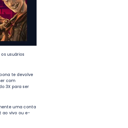
 os usuários
abona te devolve
 ser com
do 3X para ser
somente uma conta
t ao vivo ou e-