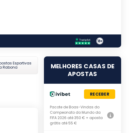
postas Esportivas
MELHORES CASAS DE
a Rabona
APOSTAS
RECEBER
Pacote de Boas-Vindas do
Campeonato do Mundo da
FIFA 2026 até 350 € + aposta
grátis até 55 €