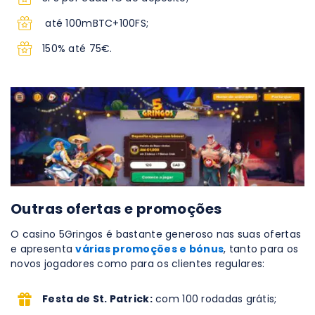
até 100mBTC+100FS;
150% até 75€.
Outras ofertas e promoções
O casino 5Gringos é bastante generoso nas suas ofertas
e apresenta
várias promoções e bónus
, tanto para os
novos jogadores como para os clientes regulares:
Festa de St. Patrick:
com 100 rodadas grátis;