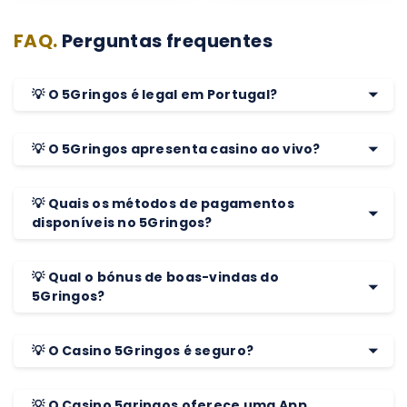
FAQ.
Perguntas frequentes
💡 O 5Gringos é legal em Portugal?
💡 O 5Gringos apresenta casino ao vivo?
💡 Quais os métodos de pagamentos
disponíveis no 5Gringos?
💡 Qual o bónus de boas-vindas do
5Gringos?
💡 O Casino 5Gringos é seguro?
💡 O Casino 5gringos oferece uma App