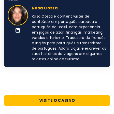
Rosa Costa
Rosa Costa é content writer de
conteúdo em português europeu e
português do Brasil, com experiência
em jogos de azar, finanças, marketing,
vendas e turismo. Tradutora de francês
e inglês para português e transcritora
de português. Adora viajar e escrever as
suas histórias de viagens em algumas
revistas online de turismo.
VISITE O CASINO