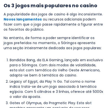
Os 3 jogos mais populares no casino
A popularidade dos jogos de casino é algo inconsistente.
Novos lançamentos
ou recursos adicionais podem
fazer com que o jogo passe rapidamente a figurar entre
os favoritos do público.
No entanto, de forma a poder sempre identificar os
jogos preferidos no momento, o 5Gringos apresenta
uma seção inteiramente dedicada aos jogos populares:
Bandidos Bang, da ELA Gaming, lançado em exclusivo
para o 5Gringos. Com dois modos de volatilidade,
esta slot com temática do Velho Oeste Americano,
adapta-se bem à temática do casino.
Legacy of Egypt, da Play ‘n Go. Tal como o nome
indica trata-se de um jogo associado à temática
egípcia. Com 5 cilindros e 3 linhas, oferece até 5000x
o valor da aposta.
Gates of Olympus, da Pragmatic Play. Esta slot
machine apresenta um conjunto de recursos