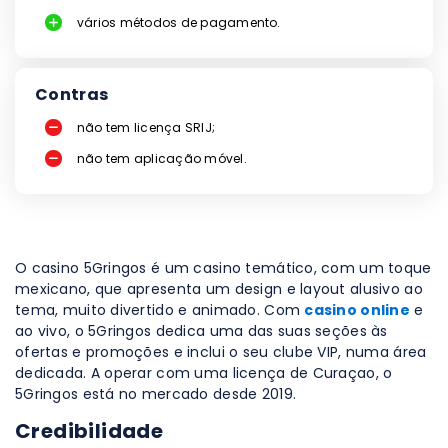
vários métodos de pagamento.
Contras
não tem licença SRIJ;
não tem aplicação móvel.
O casino 5Gringos é um casino temático, com um toque
mexicano, que apresenta um design e layout alusivo ao
tema, muito divertido e animado. Com
casino online
e
ao vivo, o 5Gringos dedica uma das suas seções às
ofertas e promoções e inclui o seu clube VIP, numa área
dedicada. A operar com uma licença de Curaçao, o
5Gringos está no mercado desde 2019.
Credibilidade