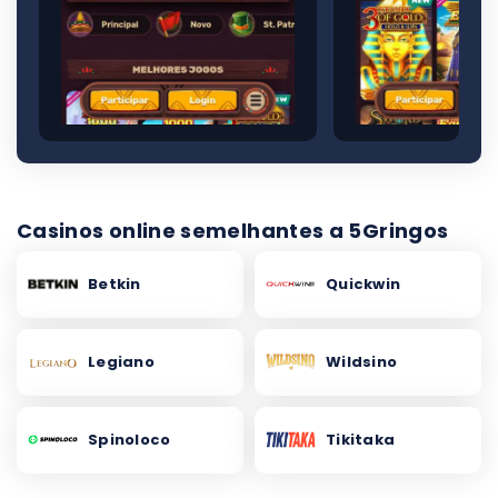
Casinos online semelhantes a 5Gringos
Betkin
Quickwin
Legiano
Wildsino
Spinoloco
Tikitaka