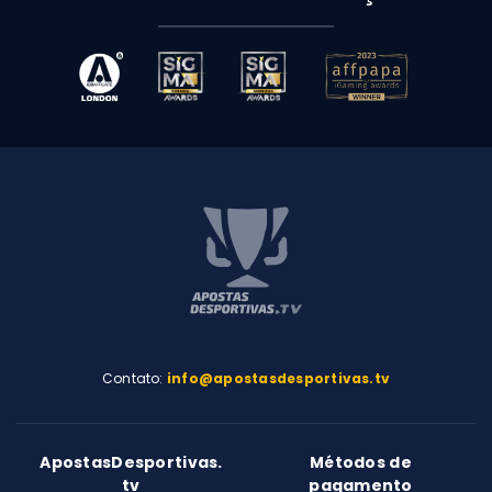
Contato:
info@apostasdesportivas.tv
ApostasDesportivas.
Métodos de
tv
pagamento