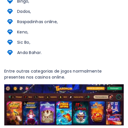
Bingo,
Dados,
Raspadinhas online,
Keno,
Sic Bo,
Anda Bahar.
Entre outras categorias de jogos normalmente
presentes nos casinos online.