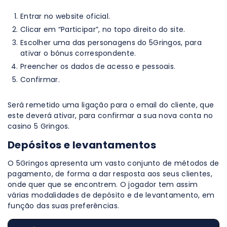
Entrar no website oficial.
Clicar em “Participar”, no topo direito do site.
Escolher uma das personagens do 5Gringos, para
ativar o bónus correspondente.
Preencher os dados de acesso e pessoais.
Confirmar.
Será remetido uma ligação para o email do cliente, que
este deverá ativar, para confirmar a sua nova conta no
casino 5 Gringos.
Depósitos e levantamentos
O 5Gringos apresenta um vasto conjunto de métodos de
pagamento, de forma a dar resposta aos seus clientes,
onde quer que se encontrem. O jogador tem assim
várias modalidades de depósito e de levantamento, em
função das suas preferências.