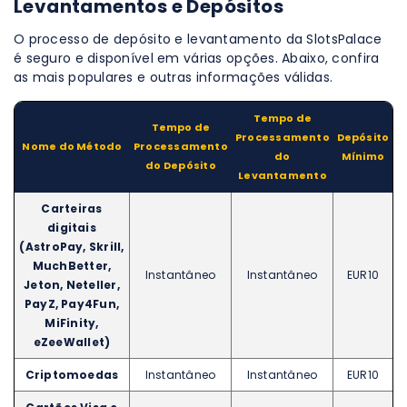
Levantamentos e Depósitos
O processo de depósito e levantamento da SlotsPalace
é seguro e disponível em várias opções. Abaixo, confira
as mais populares e outras informações válidas.
Tempo de
Tempo de
Processamento
Depósito
Nome do Método
Processamento
do
Mínimo
do Depósito
Levantamento
Carteiras
digitais
(AstroPay, Skrill,
MuchBetter,
Instantâneo
Instantâneo
EUR10
Jeton, Neteller,
PayZ, Pay4Fun,
MiFinity,
eZeeWallet)
Criptomoedas
Instantâneo
Instantâneo
EUR10