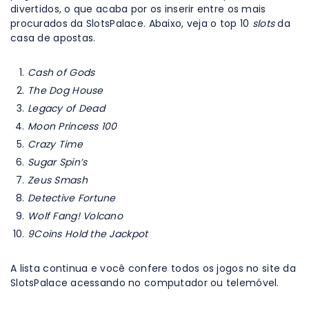
divertidos, o que acaba por os inserir entre os mais
procurados da SlotsPalace. Abaixo, veja o top 10
slots
da
casa de apostas.
Cash of Gods
The Dog House
Legacy of Dead
Moon Princess 100
Crazy Time
Sugar Spin’s
Zeus Smash
Detective Fortune
Wolf Fang! Volcano
9Coins Hold the Jackpot
A lista continua e você confere todos os jogos no site da
SlotsPalace acessando no computador ou telemóvel.