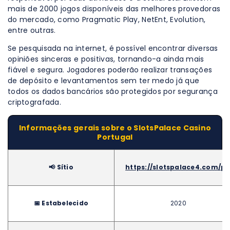
mais de 2000 jogos disponíveis das melhores provedoras
do mercado, como Pragmatic Play, NetEnt, Evolution,
entre outras.
Se pesquisada na internet, é possível encontrar diversas
opiniões sinceras e positivas, tornando-a ainda mais
fiável e segura. Jogadores poderão realizar transações
de depósito e levantamentos sem ter medo já que
todos os dados bancários são protegidos por segurança
criptografada.
Informações gerais sobre o SlotsPalace Casino
Portugal
📢 Sítio
https://slotspalace4.com/pt
📅 Estabelecido
2020