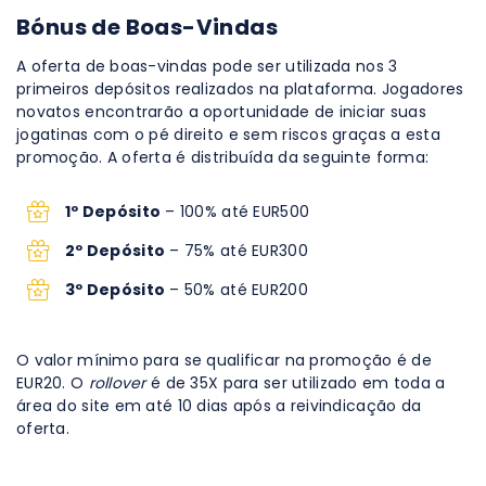
Bónus de Boas-Vindas
A oferta de boas-vindas pode ser utilizada nos 3
primeiros depósitos realizados na plataforma. Jogadores
novatos encontrarão a oportunidade de iniciar suas
jogatinas com o pé direito e sem riscos graças a esta
promoção. A oferta é distribuída da seguinte forma:
1º Depósito
– 100% até EUR500
2º Depósito
– 75% até EUR300
3º Depósito
– 50% até EUR200
O valor mínimo para se qualificar na promoção é de
EUR20. O
rollover
é de 35X para ser utilizado em toda a
área do site em até 10 dias após a reivindicação da
oferta.