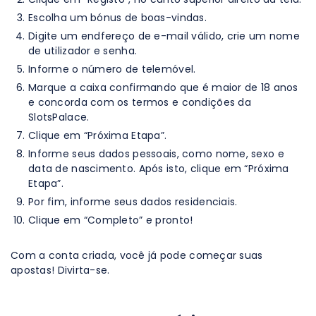
Escolha um bónus de boas-vindas.
Digite um endfereço de e-mail válido, crie um nome
de utilizador e senha.
Informe o número de telemóvel.
Marque a caixa confirmando que é maior de 18 anos
e concorda com os termos e condições da
SlotsPalace.
Clique em “Próxima Etapa”.
Informe seus dados pessoais, como nome, sexo e
data de nascimento. Após isto, clique em “Próxima
Etapa”.
Por fim, informe seus dados residenciais.
Clique em “Completo” e pronto!
Com a conta criada, você já pode começar suas
apostas! Divirta-se.