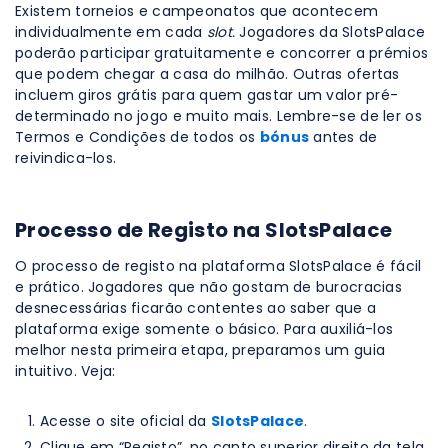
Existem torneios e campeonatos que acontecem
individualmente em cada
slot.
Jogadores da SlotsPalace
poderão participar gratuitamente e concorrer a prémios
que podem chegar a casa do milhão. Outras ofertas
incluem giros grátis para quem gastar um valor pré-
determinado no jogo e muito mais. Lembre-se de ler os
Termos e Condições de todos os
bónus
antes de
reivindica-los.
Processo de Registo na SlotsPalace
O processo de registo na plataforma SlotsPalace é fácil
e prático. Jogadores que não gostam de burocracias
desnecessárias ficarão contentes ao saber que a
plataforma exige somente o básico. Para auxiliá-los
melhor nesta primeira etapa, preparamos um guia
intuitivo. Veja:
Acesse o site oficial da
SlotsPalace
.
Clique em “Registo”, no canto superior direito da tela.