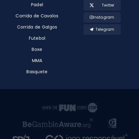
Padel
Twitter
Corrida de Cavalos
Instagram
Corrida de Galgos
Telegram
Futebol
Boxe
MMA
Basquete