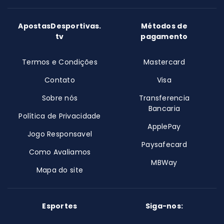
ApostasDesportivas.
Métodos de
tv
pagamento
Termos e Condições
Mastercard
Contato
Visa
Sobre nós
Transferencia
Bancaria
Política de Privacidade
ApplePay
Jogo Responsavel
Paysafecard
Como Avaliamos
MBWay
Mapa do site
Esportes
Siga-nos: