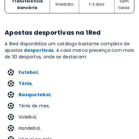
Transferência
Sem
Imediato
1-3 dias
bancária
taxas
Apostas desportivas na 1Red
A 1Red disponibiliza um catálogo bastante completo de
apostas
desportivas
. A casa marca presença com mais
de 30 desportos, onde se destacam:
Futebol
,
Ténis
,
Basquetebol
,
Ténis de mes,
Voleibol,
Handebol,