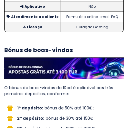
📲
Aplicativo
Não
🗣️
Atendimento ao cliente
Formulário online, email, FAQ
⚠️
Licença
Curaçao Gaming
Bónus de boas-vindas
O bónus de boas-vindas do 1Red é aplicável aos três
primeiros depósitos, conforme:
1º depósito:
bónus de 50% até 100€;
2º depósito:
bónus de 30% até 150€;