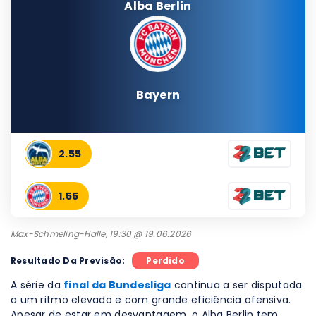
Alba Berlin
Bayern
2.55
1.55
Max-Schmeling-Halle, 19:30 @ 19.06.2026
Resultado Da Previsão:
Perdido
A série da
final da Bundesliga
continua a ser disputada
a um ritmo elevado e com grande eficiência ofensiva.
Apesar de estar em desvantagem, o Alba Berlin tem