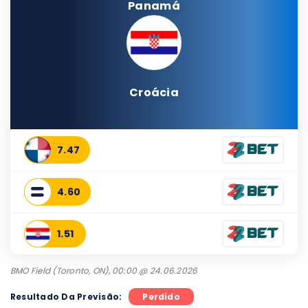
Panamá
Croácia
7.47
4.60
1.51
BMO Field (Toronto, ON), 00:00 @ 24.06.2026
Resultado Da Previsão:
Perdido