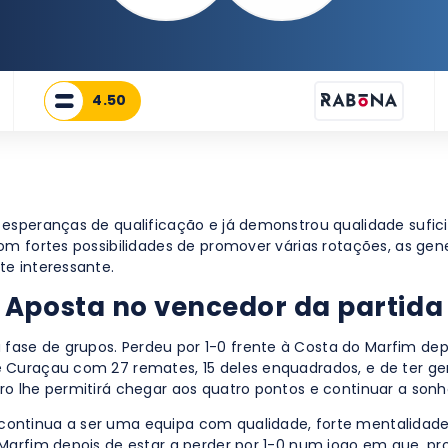
4.50
esperanças de qualificação e já demonstrou qualidade sufici
om fortes possibilidades de promover várias rotações, as ge
te interessante.
Aposta no vencedor da partida
se de grupos. Perdeu por 1-0 frente à Costa do Marfim depo
 Curaçau com 27 remates, 15 deles enquadrados, e de ter ge
o lhe permitirá chegar aos quatro pontos e continuar a sonha
ontinua a ser uma equipa com qualidade, forte mentalidade
 Marfim depois de estar a perder por 1-0 num jogo em que, 