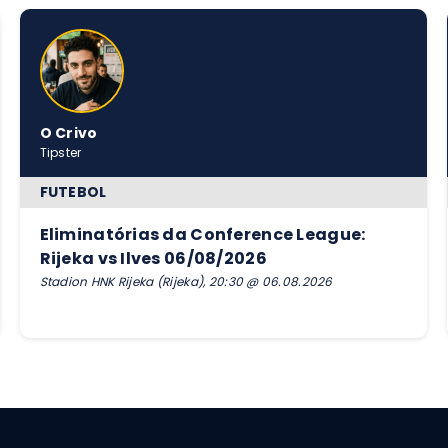
O Crivo
Tipster
FUTEBOL
Eliminatórias da Conference League:
Rijeka vs Ilves 06/08/2026
Stadion HNK Rijeka (Rijeka), 20:30 @ 06.08.2026