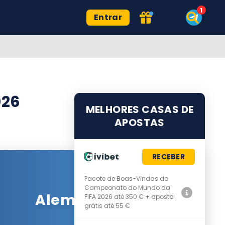
Entrar
026
MELHORES CASAS DE
APOSTAS
RECEBER
Pacote de Boas-Vindas do
Campeonato do Mundo da
Alemanha
FIFA 2026 até 350 € + aposta
grátis até 55 €