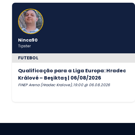
Ninca90
Tipster
FUTEBOL
Qualificação para a Liga Europa: Hradec
Králové – Beşiktaş | 06/08/2026
FINEP Arena (Hradec Kralove), 19:00 @ 06.08.2026