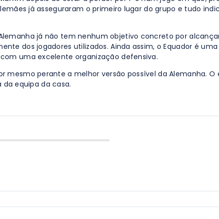
lemães já asseguraram o primeiro lugar do grupo e tudo indic
Alemanha já não tem nenhum objetivo concreto por alcançar
nte dos jogadores utilizados. Ainda assim, o Equador é uma s
e com uma excelente organização defensiva.
or mesmo perante a melhor versão possível da Alemanha. O e
ia da equipa da casa.