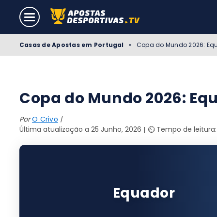
Casas de Apostas em Portugal
»
Copa do Mundo 2026: Eq
Copa do Mundo 2026: Eq
Por
O Crivo
Última atualização a 25 Junho, 2026
⏲️ Tempo de leitura
Equador