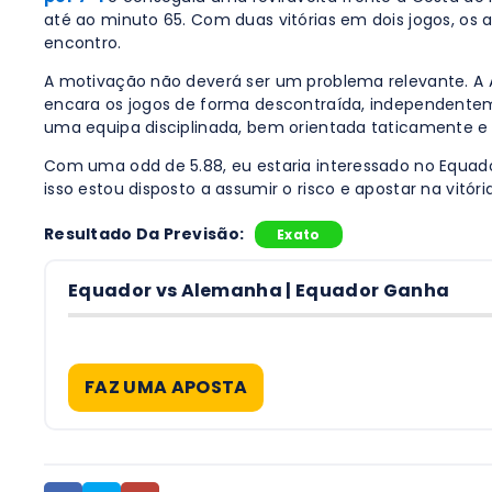
até ao minuto 65. Com duas vitórias em dois jogos, os a
encontro.
A motivação não deverá ser um problema relevante. A 
encara os jogos de forma descontraída, independenteme
uma equipa disciplinada, bem orientada taticamente 
Com uma odd de 5.88, eu estaria interessado no Equad
isso estou disposto a assumir o risco e apostar na vitór
Resultado Da Previsão:
Exato
Equador vs Alemanha | Equador Ganha
FAZ UMA APOSTA