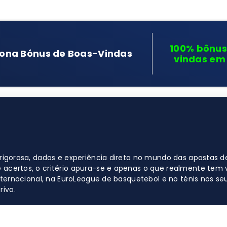
100% bônus
ona Bónus de Boas-Vindas
vindas em
rigorosa, dados e experiência direta no mundo das apostas des
certos, o critério apura-se e apenas o que realmente tem val
nternacional, na EuroLeague de basquetebol e no ténis nos seus
ivo.