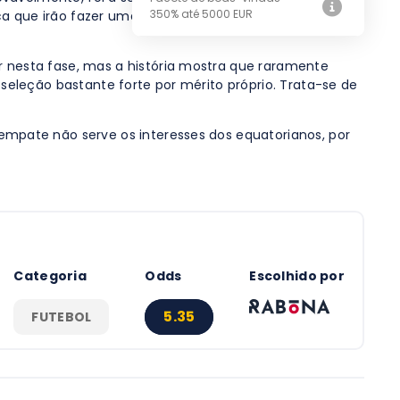
350% até 5000 EUR
a que irão fazer uma rotação significativa para este
 nesta fase, mas a história mostra que raramente
eleção bastante forte por mérito próprio. Trata-se de
mpate não serve os interesses dos equatorianos, por
Categoria
Odds
Escolhido por
5.35
FUTEBOL