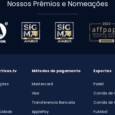
Nossos Prêmios e Nomeações
tivas.tv
Métodos de pagamento
Esportes
ições
Mastercard
Padel
Visa
Corrida de
Transferencia Bancaria
Corrida de
acidade
ApplePay
Futebol