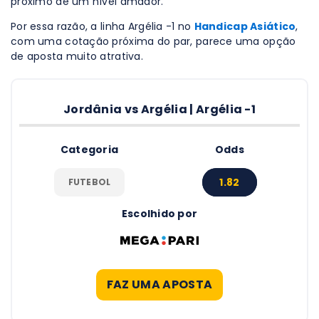
próximo de um nível amador.
Por essa razão, a linha Argélia -1 no
Handicap Asiático
,
com uma cotação próxima do par, parece uma opção
de aposta muito atrativa.
Jordânia vs Argélia | Argélia -1
Categoria
Odds
1.82
FUTEBOL
Escolhido por
FAZ UMA APOSTA