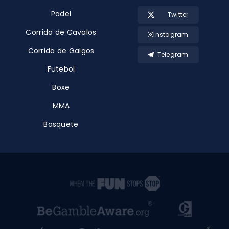
Padel
Twitter
Corrida de Cavalos
Instagram
Corrida de Galgos
Telegram
Futebol
Boxe
MMA
Basquete