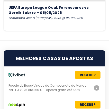
UEFA Europa League Qual: Ferencváros vs
Gornik Zabrze – 05/08/2026
Groupama Arena (Budapest), 20:15 @ 05.08.2026
MELHORES CASAS DE APOSTAS
RECEBER
Pacote de Boas-Vindas do Campeonato do Mundo
da FIFA 2026 até 350 € + aposta grátis até 55 €
RECEBER