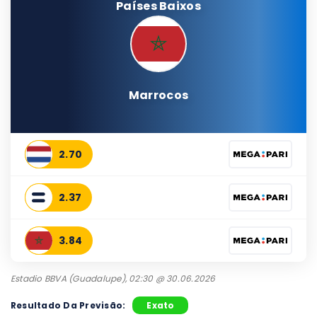
Países Baixos
Marrocos
2.70
2.37
3.84
Estadio BBVA (Guadalupe), 02:30 @ 30.06.2026
Resultado Da Previsão:
Exato