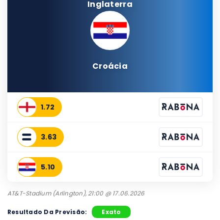
Inglaterra
Croácia
1.72
3.63
5.10
AT&T-Stadium (Arlington), 21:00 @ 17.06.2026
Resultado Da Previsão:
Exato