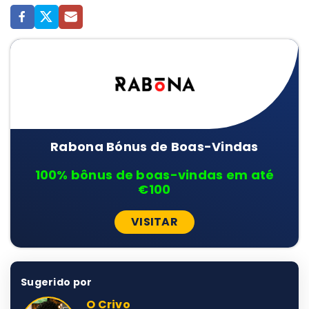
Rabona Bónus de Boas-Vindas
100% bônus de boas-vindas em até
€100
VISITAR
Sugerido por
O Crivo