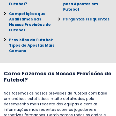
Futebol?
para Apostar em
Futebol
Competições que
Analisamos nas
Perguntas Frequentes
Nossas Previsões de
Futebol
Previsões de Futebol:
Tipos de Apostas Mais
Comuns
Como Fazemos as Nossas Previsões de
Futebol?
Nós fazemos as nossas previsões de futebol com base
em análises estatísticas muito detalhadas, pelo
desempenho mais recente das equipas e com as
informações mais recentes sobre os jogadores e
respetivas formações. Combinamos todos os dados e