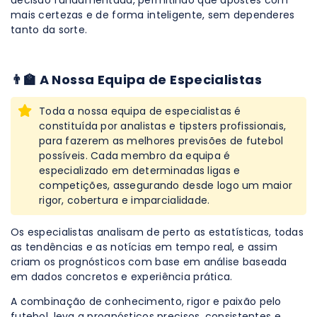
decisão fundamentada, permitindo que apostes com
mais certezas e de forma inteligente, sem dependeres
tanto da sorte.
👨‍🏫 A Nossa Equipa de Especialistas
Toda a nossa equipa de especialistas é
constituída por analistas e tipsters profissionais,
para fazerem as melhores previsões de futebol
possíveis. Cada membro da equipa é
especializado em determinadas ligas e
competições, assegurando desde logo um maior
rigor, cobertura e imparcialidade.
Os especialistas analisam de perto as estatísticas, todas
as tendências e as notícias em tempo real, e assim
criam os prognósticos com base em análise baseada
em dados concretos e experiência prática.
A combinação de conhecimento, rigor e paixão pelo
futebol, leva a prognósticos precisos, consistentes e