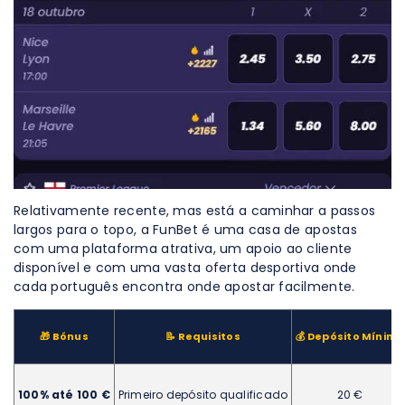
Relativamente recente, mas está a caminhar a passos
largos para o topo, a FunBet é uma casa de apostas
com uma plataforma atrativa, um apoio ao cliente
disponível e com uma vasta oferta desportiva onde
cada português encontra onde apostar facilmente.
🎁 Bónus
📝
Requisitos
💰
Depósito Mínimo
100% até 100 €
Primeiro depósito qualificado
20 €