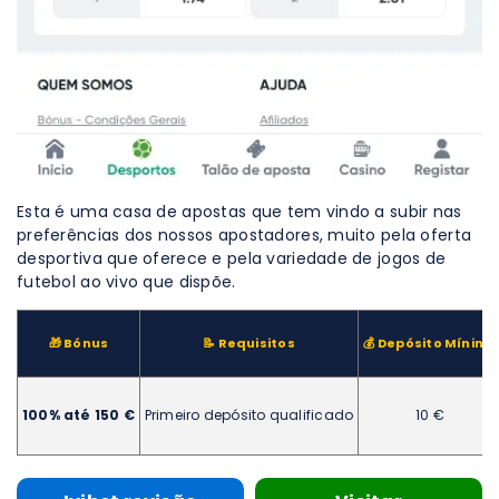
Esta é uma casa de apostas que tem vindo a subir nas
preferências dos nossos apostadores, muito pela oferta
desportiva que oferece e pela variedade de jogos de
futebol ao vivo que dispõe.
🎁 Bónus
📝
Requisitos
💰
Depósito Mínimo
100% até 150 €
Primeiro depósito qualificado
10 €