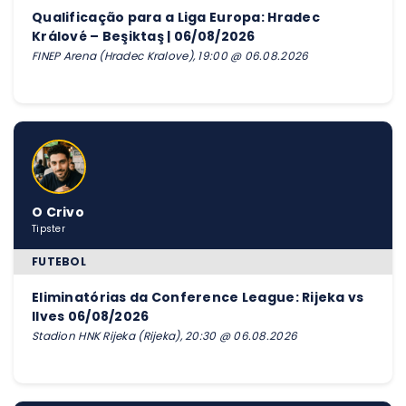
Qualificação para a Liga Europa: Hradec
Králové – Beşiktaş | 06/08/2026
FINEP Arena (Hradec Kralove), 19:00 @ 06.08.2026
O Crivo
Tipster
FUTEBOL
Eliminatórias da Conference League: Rijeka vs
Ilves 06/08/2026
Stadion HNK Rijeka (Rijeka), 20:30 @ 06.08.2026