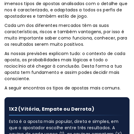
imensos tipos de apostas analisadas com o detalhe que
nos é caracterizado, e adaptadas a todos os perfis de
apostadores e também estilo de jogo.
Cada um dos diferentes mercados têm as suas
características, riscos e também vantagens, por isso é
muito importante saber como funciona, conhecer, para
os resultados serem muito positivos.
As nossas previsões explicam tudo: o contexto de cada
aposta, as probabilidades mais lógicas e todo o
raciocínio até chegar à conclusão. Desta forma a tua
aposta tem fundamento e assim podes decidir mais
consciente.
A seguir encontras os tipos de apostas mais comuns.
1X2 (Vitória, Empate ou Derrota)
Esta é a aposta mais popular, direta e simples, em
que o apostador escolhe entre três resultados. A