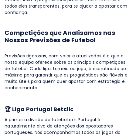
todos eles transparentes, para te ajudar a apostar com
confiança.
Competições que Analisamos nas
Nossas Previsões de Futebol
Previsões rigorosas, com valor e atualizadas é o que a
nossa equipa oferece sobre as principais competições
de futebol. Cada liga, torneio ou jogo, é escrutinado ao
máximo para garantir que os prognósticos são fiáveis e
muito úteis para quem quer apostar com estratégia e
conhecimento.
🏆 Liga Portugal Betclic
A primeira divisão de futebol em Portugal é
naturalmente alvo de atenções dos apostadores
portugueses. Nós acompanhamos todos os jogos do