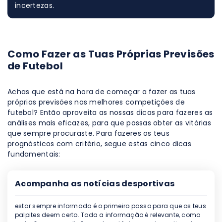
incertezas.
Como Fazer as Tuas Próprias Previsões
de Futebol
Achas que está na hora de começar a fazer as tuas
próprias previsões nas melhores competições de
futebol? Então aproveita as nossas dicas para fazeres as
análises mais eficazes, para que possas obter as vitórias
que sempre procuraste. Para fazeres os teus
prognósticos com critério, segue estas cinco dicas
fundamentais:
Acompanha as notícias desportivas
estar sempre informado é o primeiro passo para que os teus
palpites deem certo. Toda a informação é relevante, como