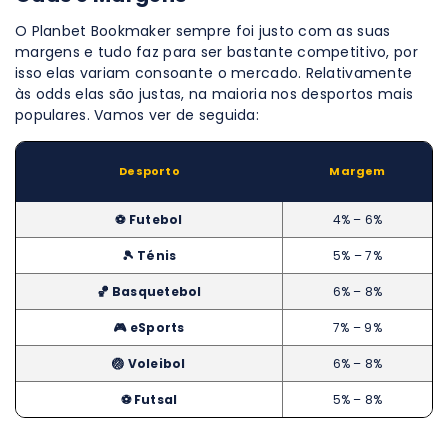
O Planbet Bookmaker sempre foi justo com as suas
margens e tudo faz para ser bastante competitivo, por
isso elas variam consoante o mercado. Relativamente
às odds elas são justas, na maioria nos desportos mais
populares. Vamos ver de seguida:
Desporto
Margem
⚽ Futebol
4% – 6%
🎾 Ténis
5% – 7%
🏀 Basquetebol
6% – 8%
🎮 eSports
7% – 9%
🏐 Voleibol
6% – 8%
⚽ Futsal
5% – 8%