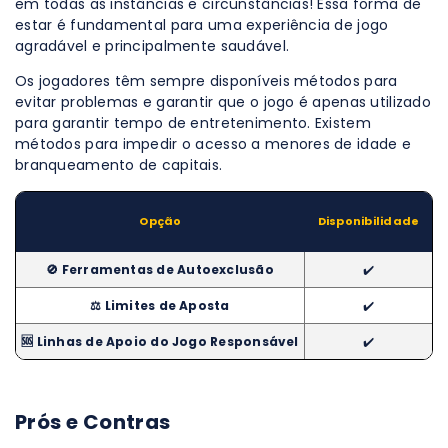
em todas as instâncias e circunstâncias! Essa forma de
estar é fundamental para uma experiência de jogo
agradável e principalmente saudável.
Os jogadores têm sempre disponíveis métodos para
evitar problemas e garantir que o jogo é apenas utilizado
para garantir tempo de entretenimento. Existem
métodos para impedir o acesso a menores de idade e
branqueamento de capitais.
Opção
Disponibilidade
🚫 Ferramentas de Autoexclusão
✔️
⚖️ Limites de Aposta
✔️
🆘 Linhas de Apoio do Jogo Responsável
✔️
Prós e Contras