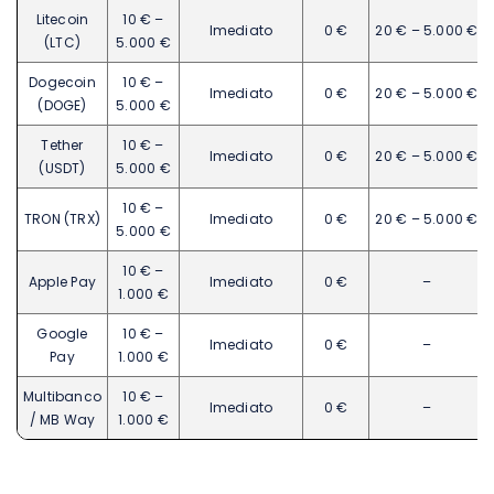
Litecoin
10 € –
Imediato
0 €
20 € – 5.000 €
(LTC)
5.000 €
Dogecoin
10 € –
Imediato
0 €
20 € – 5.000 €
(DOGE)
5.000 €
Tether
10 € –
Imediato
0 €
20 € – 5.000 €
(USDT)
5.000 €
10 € –
TRON (TRX)
Imediato
0 €
20 € – 5.000 €
5.000 €
10 € –
Apple Pay
Imediato
0 €
–
1.000 €
Google
10 € –
Imediato
0 €
–
Pay
1.000 €
Multibanco
10 € –
Imediato
0 €
–
/ MB Way
1.000 €