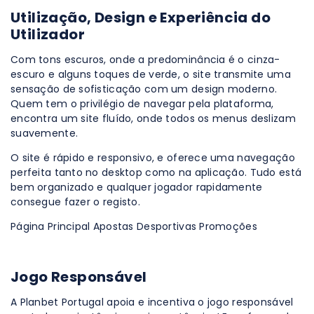
Utilização, Design e Experiência do
Utilizador
Com tons escuros, onde a predominância é o cinza-
escuro e alguns toques de verde, o site transmite uma
sensação de sofisticação com um design moderno.
Quem tem o privilégio de navegar pela plataforma,
encontra um site fluído, onde todos os menus deslizam
suavemente.
O site é rápido e responsivo, e oferece uma navegação
perfeita tanto no desktop como na aplicação. Tudo está
bem organizado e qualquer jogador rapidamente
consegue fazer o registo.
Página Principal Apostas Desportivas Promoções
Jogo Responsável
A Planbet Portugal apoia e incentiva o jogo responsável