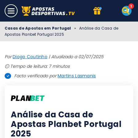
Casas de Apostas em Portugal
»
Análise da Casa de
Apostas Planbet Portugal 2025
Por
Diogo Coutinho
|
Atualizado a 02/07/2025
⏲️ Tempo de leitura: 7 minutos
Facto verificado por
Martins Lasmanis
Análise da Casa de
Apostas Planbet Portugal
2025