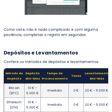
Como viste, não é nada complicado e com alguma
paciência, completas o registo em segundos.
Depósitos e Levantamentos
Confere os métodos de depósitos e levantamentos:
Método de
Depósito
Tempo de
Levantamento
Taxas
Depósito
Min-Max
Processamento
Min-Max
Bitcoin
10 € –
Imediato
0 €
20 € – 5.000 €
(BTC)
5.000 €
Ethereum
10 € –
Imediato
0 €
20 € – 5.000 €
(ETH)
5.000 €