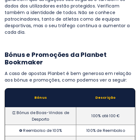
dados dos utilizadores estão protegidos. Verificam
também a identidade de todos. Não se conhece
patrocinadores, tanto de atletas como de equipas
desportivas, mas o seu tráfego continua a aumentar a
cada dia.
Bónus e Promoções da Planbet
Bookmaker
A casa de apostas Planbet é bem generosa em relação
aos bónus e promoções, como podemos ver a seguir:
Bónus
Descrição
👏 Bónus de Boas-Vindas de
100% até 100 €
Desporto
⚽ Reembolso de 100%
100% de Reembolso