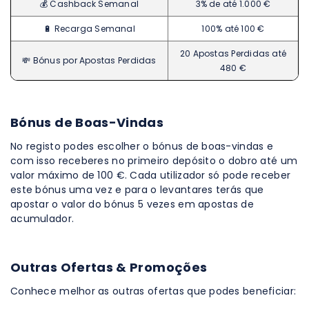
💰 Cashback Semanal
3% de até 1.000 €
🔋 Recarga Semanal
100% até 100 €
20 Apostas Perdidas até
💸 Bónus por Apostas Perdidas
480 €
Bónus de Boas-Vindas
No registo podes escolher o bónus de boas-vindas e
com isso receberes no primeiro depósito o dobro até um
valor máximo de 100 €. Cada utilizador só pode receber
este bónus uma vez e para o levantares terás que
apostar o valor do bónus 5 vezes em apostas de
acumulador.
Outras Ofertas & Promoções
Conhece melhor as outras ofertas que podes beneficiar: