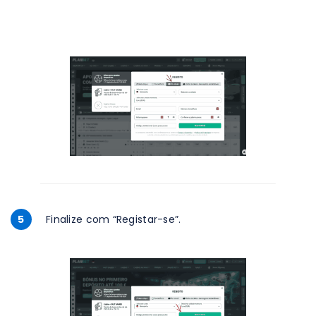
5
Finalize com “Registar-se”.