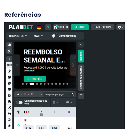
Referências