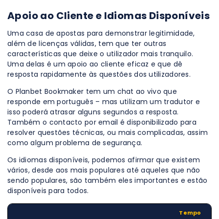
Apoio ao Cliente e Idiomas Disponíveis
Uma casa de apostas para demonstrar legitimidade,
além de licenças válidas, tem que ter outras
características que deixe o utilizador mais tranquilo.
Uma delas é um apoio ao cliente eficaz e que dê
resposta rapidamente às questões dos utilizadores.
O Planbet Bookmaker tem um chat ao vivo que
responde em português – mas utilizam um tradutor e
isso poderá atrasar alguns segundos a resposta.
Também o contacto por email é disponibilizado para
resolver questões técnicas, ou mais complicadas, assim
como algum problema de segurança.
Os idiomas disponíveis, podemos afirmar que existem
vários, desde aos mais populares até aqueles que não
sendo populares, são também eles importantes e estão
disponíveis para todos.
Tempo