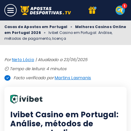
Casas de Apostas em Portugal
»
Melhores Casinos Online
em Portugal 2026
»
Ivibet Casino em Portugal: Análise,
métodos de pagamento, licença
Por
Neto Lócio
|
Atualizado a 23/06/2025
⏲️ Tempo de leitura: 4 minutos
Facto verificado por
Martins Lasmanis
Ivibet Casino em Portugal:
Análise, métodos de