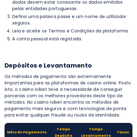
dados devem estar consoante os dados emitidos
pelas entidades portuguesas.
Defina uma palavra passe e um nome de utilizador
seguros.
Leia e aceite os Termos e Condições da plataforma.
A conta pessoal está registada.
Depósitos e Levantamento
Os métodos de pagamento são extremamente
importantes para as plataformas de casino online. Posto
isto, o casino Ivibet teve a necessidade de conseguir
parcerias com os melhores provedores deste tipo de
métodos. No casino Ivibet encontra os métodos de
pagamento mais seguros e com tecnologias de ponta
para evitar qualquer fraude ou roubo de identidade.
Tempo
Tempo
Método Pagamento
Taxas
Depósito
Levantamento