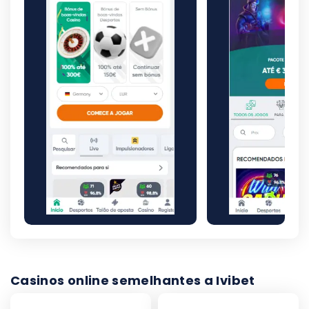
Casinos online semelhantes a Ivibet