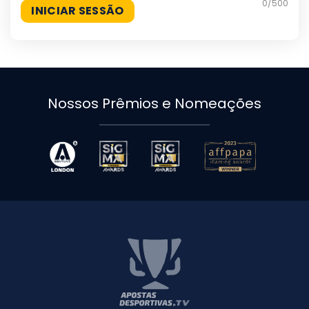
0
/500
Nossos Prêmios e Nomeações