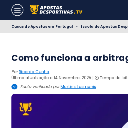
Casas de Apostas em Portugal
»
Escola de Apostas Desp
Como funciona a arbitr
Por
Ricardo Cunha
Última atualização a 14 Novembro, 2025
|
⏲️ Tempo de leit
Facto verificado por
Martins Lasmanis