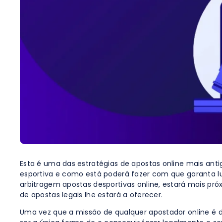
Esta é uma das estratégias de apostas online mais ant
esportiva e como está poderá fazer com que garanta l
arbitragem apostas desportivas online, estará mais pró
de apostas legais lhe estará a oferecer.
Uma vez que a missão de qualquer apostador online é d