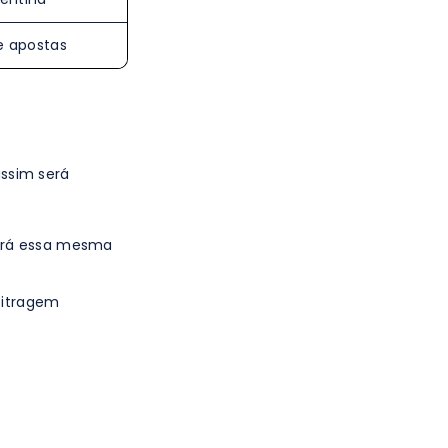
e apostas
assim será
terá essa mesma
bitragem