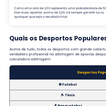
Como uma odd de 2,00 representa uma probabilidade de 50
fizer duas apostas acima de 2,00, irá sempre garantir lucro,
qualquer que seja o resultado final.
Quais os Desportos Popular
Acima de tudo, todos os desportos com grande cobertu
verdadeiro profissional na arbitragem de apostas despor
calculadora arbitragem:
Desportos Pop
⚽ Futebol
🎾 Ténis
🏀 Basquetebol