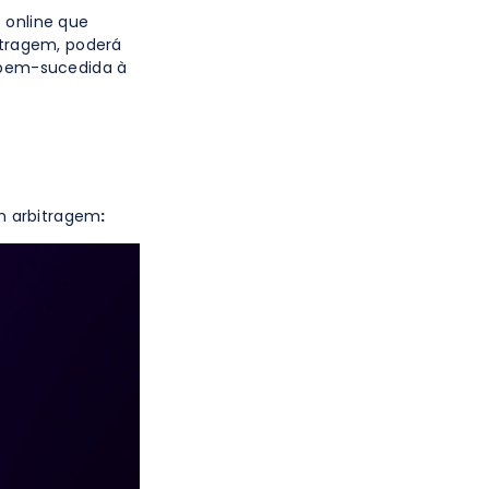
 online que
itragem, poderá
m bem-sucedida à
m arbitragem
: