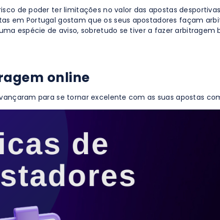
isco de poder ter limitações no valor das apostas desportivas
stas em Portugal gostam que os seus apostadores façam arb
r uma espécie de aviso, sobretudo se tiver a fazer arbitrage
tragem online
s avançaram para se tornar excelente com as suas apostas co