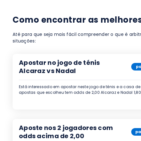
Como encontrar as melhores
Até para que seja mais fácil compreender o que é arbi
situações:
Apostar no jogo de ténis
pa
Alcaraz vs Nadal
Está interessado em apostar neste jogo de ténis e a casa de
apostas que escolheu tem odds de 2,00 Alcaraz e Nadal 1,80
Aposte nos 2 jogadores com
pa
odds acima de 2,00