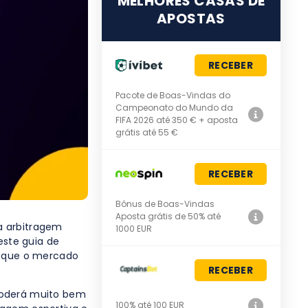
MELHORES CASAS DE
APOSTAS
RECEBER
Pacote de Boas-Vindas do
Campeonato do Mundo da
FIFA 2026 até 350 € + aposta
grátis até 55 €
RECEBER
Bónus de Boas-Vindas
Aposta grátis de 50% até
a arbitragem
1000 EUR
este guia de
es que o mercado
RECEBER
 poderá muito bem
100% até 100 EUR