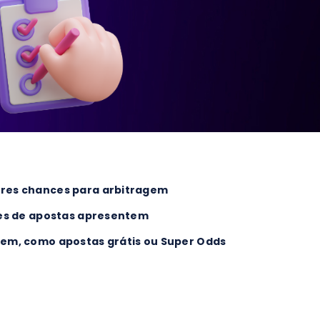
ores chances para arbitragem
tes de apostas apresentem
gem, como apostas grátis ou Super Odds