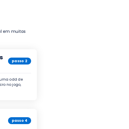
al em muitas
s
passo 2
r uma odd de
cro no jogo,
passo 4