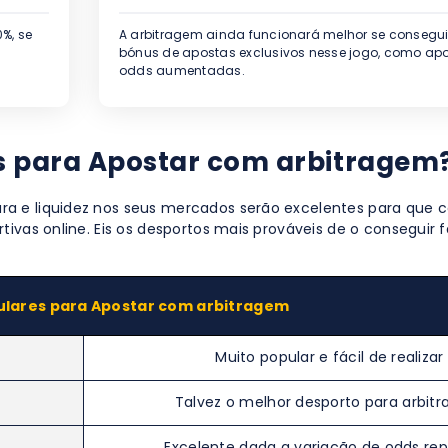
%, se
A arbitragem ainda funcionará melhor se conseguir
bónus de apostas exclusivos nesse jogo, como apo
odds aumentadas.
es para Apostar com arbitragem
ra e liquidez nos seus mercados serão excelentes para que 
tivas online. Eis os desportos mais prováveis de o conseguir
ulares para Apostar com arbitragem
Muito popular e fácil de realizar
Talvez o melhor desporto para arbit
Excelente dada a variação de odds re