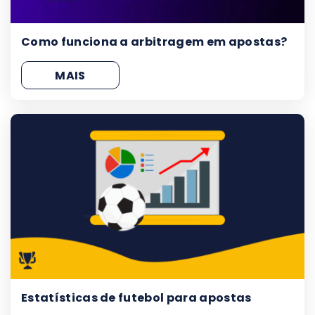
Como funciona a arbitragem em apostas?
MAIS
Estatísticas de futebol para apostas