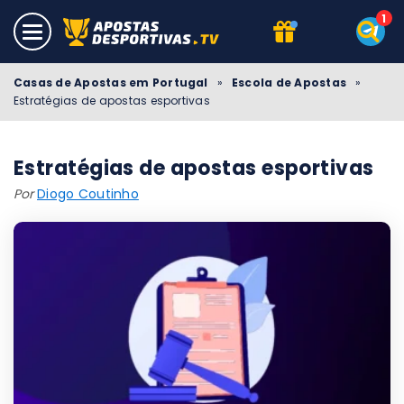
Casas de Apostas em Portugal
»
Escola de Apostas
»
Estratégias de apostas esportivas
Estratégias de apostas esportivas
Por
Diogo Coutinho