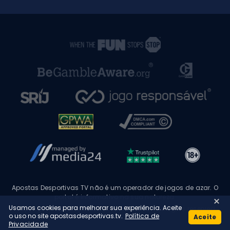
Apostas Desportivas TV não é um operador de jogos de azar. O
portal é informativo na sua natureza.
Usamos cookies para melhorar sua experiência. Aceite
Copyright © 2026 Apostas Desportivas TV - All rights reserved
o uso no site apostasdesportivas.tv.
Política de
Aceite
Privacidade