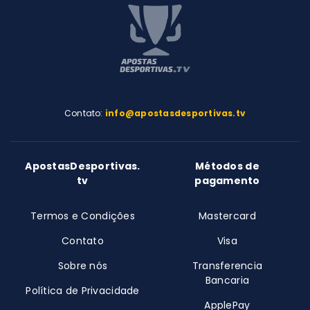
Contato:
info@apostasdesportivas.tv
ApostasDesportivas.
Métodos de
tv
pagamento
Termos e Condições
Mastercard
Contato
Visa
Sobre nós
Transferencia
Bancaria
Política de Privacidade
ApplePay