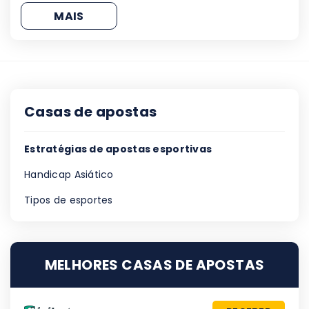
MAIS
Casas de apostas
Estratégias de apostas esportivas
Handicap Asiático
Tipos de esportes
MELHORES CASAS DE APOSTAS