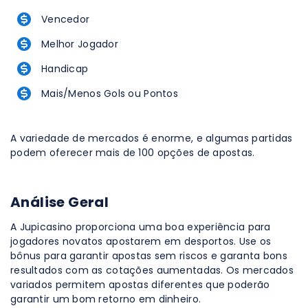
Vencedor
Melhor Jogador
Handicap
Mais/Menos Gols ou Pontos
A variedade de mercados é enorme, e algumas partidas
podem oferecer mais de 100 opções de apostas.
Análise Geral
A Jupicasino proporciona uma boa experiência para
jogadores novatos apostarem em desportos. Use os
bônus para garantir apostas sem riscos e garanta bons
resultados com as cotações aumentadas. Os mercados
variados permitem apostas diferentes que poderão
garantir um bom retorno em dinheiro.