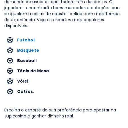
demanda de usuários apostadores em desportos. Os
jogadores encontrarão bons mercados e cotações que
se igualam a casas de apostas online com mais tempo
de experiência. Veja os esportes mais populares
disponíveis.
Futebol
Basquete
Baseball
Tênis de Mesa
Vôlei
Outros.
Escolha o esporte de sua preferência para apostar na
Jupicasino e ganhar dinheiro real.