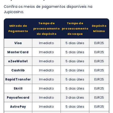
Confira os meios de pagamentos disponíveis na
Jupicasino.
Tempo de
Tempo de
Método de
Depósito
processamento
processamento
Pagamento
Mínimo
do depósito
do saque
Visa
Imediato
5 dias úteis
EUR25
MasterCard
Imediato
5 dias úteis
EUR25
eZeeWallet
Imediato
5 dias úteis
EUR25
Cashlib
Imediato
5 dias úteis
EUR25
RapidTransfer
Imediato
5 dias úteis
EUR25
Skrill
Imediato
5 dias úteis
EUR25
Paysafecard
Imediato
3 dias úteis
EUR25
AstroPay
Imediato
5 dias úteis
EUR25