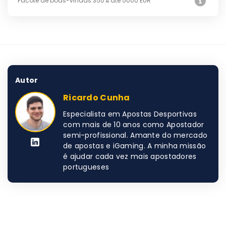
Pacote de boas-vindas 350% até 5000 EUR
Autor
Ricardo Cunha
Especialista em Apostas Desportivas
com mais de 10 anos como Apostador
semi-profissional. Amante do mercado
de apostas e iGaming. A minha missão
é ajudar cada vez mais apostadores
portugueses