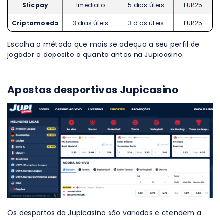
Sticpay
Imediato
5 dias úteis
EUR25
Criptomoeda
3 dias úteis
3 dias úteis
EUR25
Escolha o método que mais se adequa a seu perfil de
jogador e deposite o quanto antes na Jupicasino.
Apostas desportivas Jupicasino
Os desportos da Jupicasino são variados e atendem a