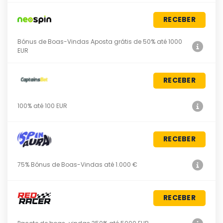
RECEBER
Bónus de Boas-Vindas Aposta grátis de 50% até 1000
EUR
RECEBER
100% até 100 EUR
RECEBER
75% Bónus de Boas-Vindas até 1.000 €
RECEBER