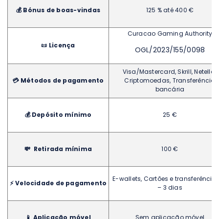
💰 Bónus de boas-vindas
125 % até 400 €
Curacao Gaming Authority
📜 Licença
OGL/2023/155/0098
Visa/Mastercard, Skrill, Neteller,
💳 Métodos de pagamento
Criptomoedas, Transferência
bancária
💰 Depósito mínimo
25 €
💸 Retirada mínima
100 €
E-wallets, Cartões e transferências
⚡ Velocidade de pagamento
– 3 dias
📱 Aplicação móvel
Sem aplicação móvel