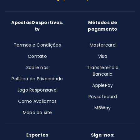
ApostasDesportivas.
Métodos de
tv
pagamento
Termos e Condições
Mastercard
Contato
Visa
Sobre nós
Transferencia
Bancaria
Política de Privacidade
ApplePay
Jogo Responsavel
Paysafecard
Como Avaliamos
MBWay
Mapa do site
Esportes
Siga-nos: