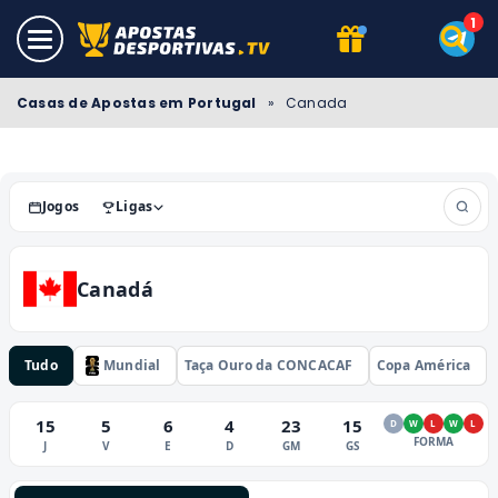
Casas de Apostas em Portugal
»
Canada
Jogos
Ligas
Canadá
Tudo
Mundial
Taça Ouro da CONCACAF
Copa América
15
5
6
4
23
15
D
W
L
W
L
FORMA
J
V
E
D
GM
GS