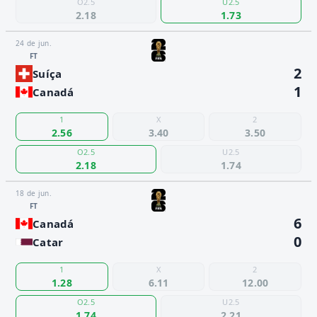
O2.5
U2.5
2.18
1.73
24 de jun.
FT
2
Suíça
1
Canadá
1
X
2
2.56
3.40
3.50
O2.5
U2.5
2.18
1.74
18 de jun.
FT
6
Canadá
0
Catar
1
X
2
1.28
6.11
12.00
O2.5
U2.5
1.74
2.21