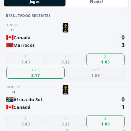
Jogos
Plantel
RESULTADOS RECENTES
4 de jul.
FT
0
Canadá
3
Marrocos
1
X
2
5.43
3.32
1.83
O2.5
U2.5
2.17
1.69
28 de jun.
FT
0
África do Sul
1
Canadá
1
X
2
5.43
3.32
1.83