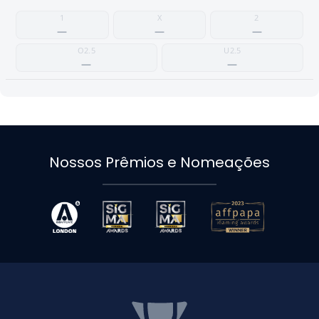
1
X
2
—
—
—
O2.5
U2.5
—
—
Nossos Prêmios e Nomeações