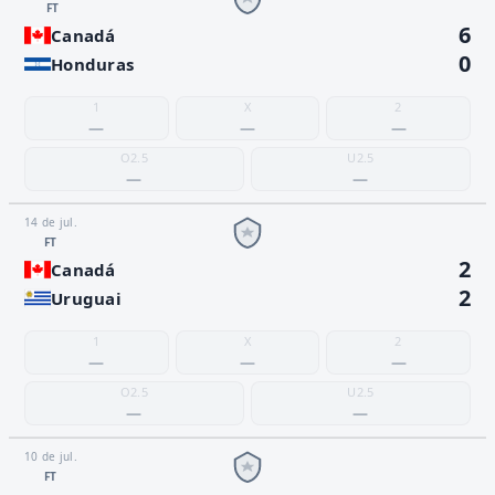
FT
6
Canadá
0
Honduras
1
X
2
—
—
—
O2.5
U2.5
—
—
14 de jul.
FT
2
Canadá
2
Uruguai
1
X
2
—
—
—
O2.5
U2.5
—
—
10 de jul.
FT