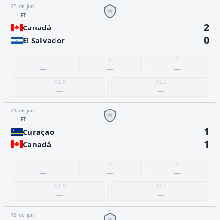
25 de jun.
FT
2
Canadá
0
El Salvador
1
X
2
—
—
—
O2.5
U2.5
—
—
21 de jun.
FT
1
Curaçao
1
Canadá
1
X
2
—
—
—
O2.5
U2.5
—
—
18 de jun.