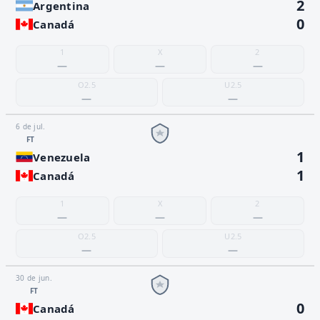
2
Argentina
0
Canadá
1
X
2
—
—
—
O2.5
U2.5
—
—
6 de jul.
FT
1
Venezuela
1
Canadá
1
X
2
—
—
—
O2.5
U2.5
—
—
30 de jun.
FT
0
Canadá