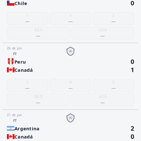
0
Chile
1
X
2
—
—
—
O2.5
U2.5
—
—
26 de jun.
FT
0
Peru
1
Canadá
1
X
2
—
—
—
O2.5
U2.5
—
—
21 de jun.
FT
2
Argentina
0
Canadá