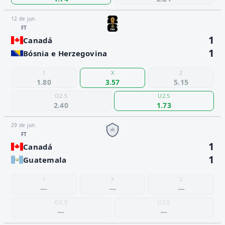
12 de jun.
FT
1
Canadá
1
Bósnia e Herzegovina
1
X
2
1.80
3.57
5.15
O2.5
U2.5
2.40
1.73
29 de jun.
FT
1
Canadá
1
Guatemala
1
X
2
—
—
—
O2.5
U2.5
—
—