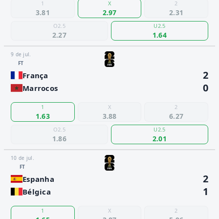
1
X
2
3.81
2.97
2.31
O2.5
U2.5
2.27
1.64
9 de jul.
FT
2
França
0
Marrocos
1
X
2
1.63
3.88
6.27
O2.5
U2.5
1.86
2.01
10 de jul.
FT
2
Espanha
1
Bélgica
1
X
2