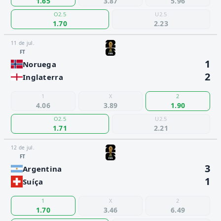
1.65
3.87
5.96
O2.5
U2.5
1.70
2.23
11 de jul.
FT
1
Noruega
2
Inglaterra
1
X
2
4.06
3.89
1.90
O2.5
U2.5
1.71
2.21
12 de jul.
FT
3
Argentina
1
Suíça
1
X
2
1.70
3.46
6.49