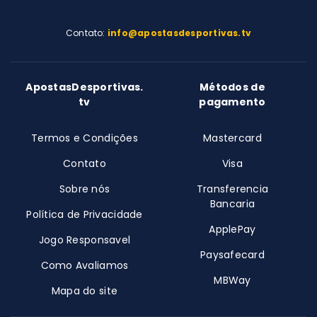
Contato:
info@apostasdesportivas.tv
ApostasDesportivas.
Métodos de
tv
pagamento
Termos e Condições
Mastercard
Contato
Visa
Sobre nós
Transferencia
Bancaria
Política de Privacidade
ApplePay
Jogo Responsavel
Paysafecard
Como Avaliamos
MBWay
Mapa do site