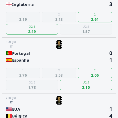
3
Inglaterra
1
X
2
3.19
3.13
2.61
O2.5
U2.5
2.49
1.57
6 de jul.
FT
0
Portugal
1
Espanha
1
X
2
3.76
3.58
2.06
O2.5
U2.5
1.78
2.10
7 de jul.
FT
1
EUA
4
Bélgica